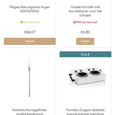
Regea Massageolie Argan
Houten borstel met
500/5000ml
borstelharen voor het
lichaam
Op voorraad
Niet op voorraad
€66,07
€6,80
Kopen
Kopen
SALE
Keramische nagelfrees
Fornello Doppio dubbele
smalle kegelvorm
waxverwarmer met timer