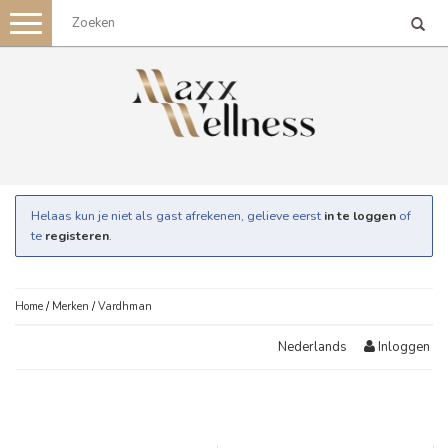
Toggle
navigation
Helaas kun je niet als gast afrekenen, gelieve eerst
in te loggen
of
te
registeren
.
Home
/
Merken
/
Vardhman
Inloggen
Nederlands