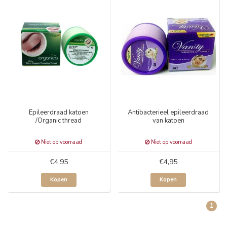
Epileerdraad katoen
Antibacterieel epileerdraad
/Organic thread
van katoen
Niet op voorraad
Niet op voorraad
€4,95
€4,95
Kopen
Kopen
1