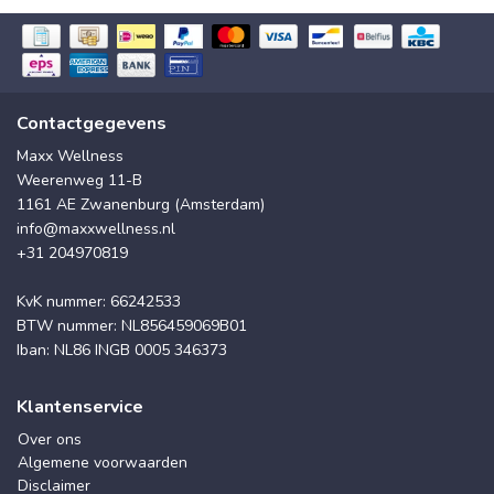
Contactgegevens
Maxx Wellness
Weerenweg 11-B
1161 AE Zwanenburg (Amsterdam)
info@maxxwellness.nl
+31 204970819
KvK nummer: 66242533
BTW nummer: NL856459069B01
Iban: NL86 INGB 0005 346373
Klantenservice
Over ons
Algemene voorwaarden
Disclaimer