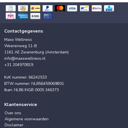
Contactgegevens
Maxx Wellness
Weerenweg 11-B
1161 AE Zwanenburg (Amsterdam)
info@maxxwellness.nl
+31 204970819
KvK nummer: 66242533
BTW nummer: NL856459069B01
Iban: NL86 INGB 0005 346373
Klantenservice
Over ons
Algemene voorwaarden
Disclaimer