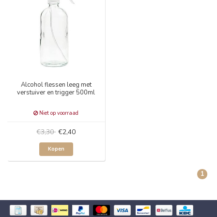
Alcohol flessen leeg met
verstuiver en trigger 500ml
Niet op voorraad
€3,30
€2,40
Kopen
1