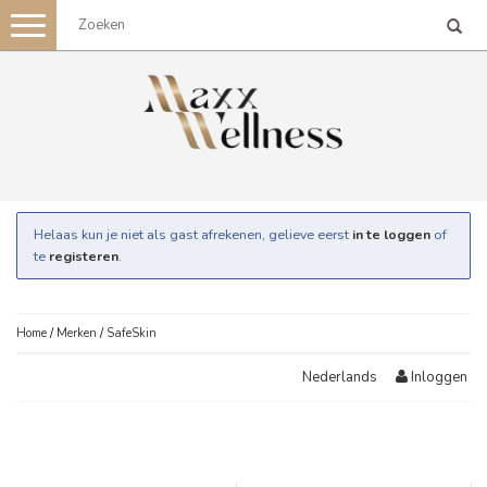
Toggle
navigation
Helaas kun je niet als gast afrekenen, gelieve eerst
in te loggen
of
te
registeren
.
Home
/
Merken
/
SafeSkin
Inloggen
Nederlands