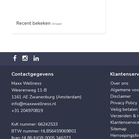
Recent bekeken
Wissen
Contactgegevens
Klantenserv
Maxx Wellness
Over ons
Algemene voo
Weerenweg 11-B
Disclaimer
1161 AE Zwanenburg (Amsterdam)
Privacy Policy
info@maxxwellness.nl
Veilig betalen
+31 204970819
Verzenden & r
Klantenservic
KvK nummer: 66242533
Sitemap
BTW nummer: NL856459069B01
Herroepingsfo
Iban: NL86 INGB 0005 346373