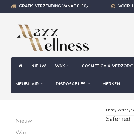
GRATIS VERZENDING VANAF €150,-
VOOR 1
NIEUW
WAX
COSMETICA & VERZOR
MEUBILAIR
DISPOSABLES
MERKEN
Home
/
Merken
/
S
Safemed
Nieuw
Wax