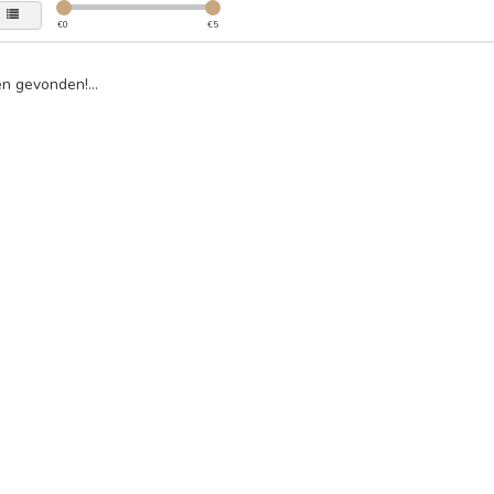
€
0
€
5
n gevonden!...