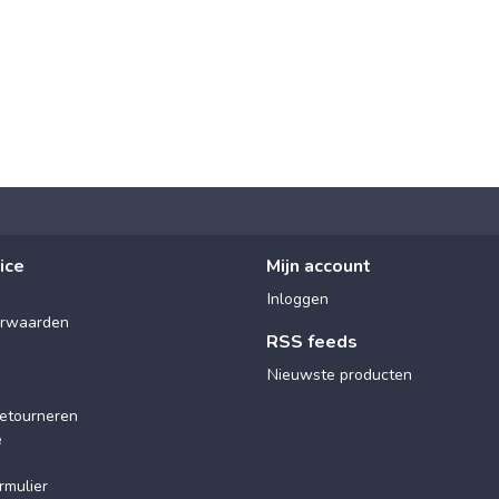
ice
Mijn account
Inloggen
rwaarden
RSS feeds
Nieuwste producten
etourneren
e
rmulier