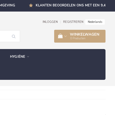
OMGEVING
KLANTEN BEOORDELEN ONS MET EEN 9,4
Nederlands
INLOGGEN
|
REGISTREREN
WINKELWAGEN
0
Producten
HYGIËNE