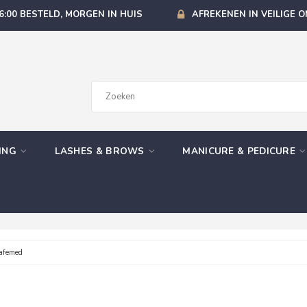
6:00 BESTELD, MORGEN IN HUIS
AFREKENEN IN VEILIGE 
GING
LASHES & BROWS
MANICURE & PEDICURE
afemed