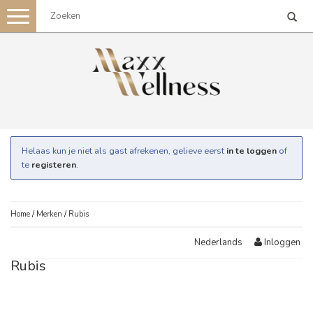
Toggle
navigation
Helaas kun je niet als gast afrekenen, gelieve eerst
in te loggen
of
te
registeren
.
Home
/
Merken
/
Rubis
Inloggen
Nederlands
Rubis