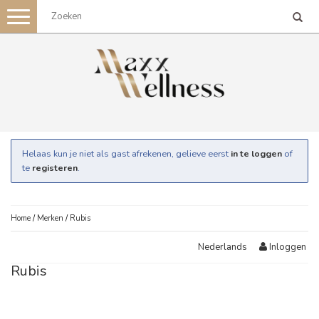
Toggle
navigation
Helaas kun je niet als gast afrekenen, gelieve eerst
in te loggen
of
te
registeren
.
Home
/
Merken
/
Rubis
Inloggen
Nederlands
Rubis