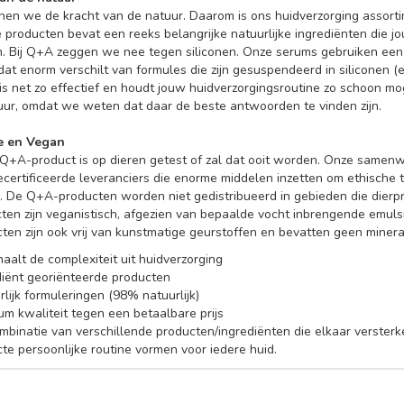
nen we de kracht van de natuur. Daarom is ons huidverzorging assorti
 producten bevat een reeks belangrijke natuurlijke ingrediënten die jo
n. Bij Q+A zeggen we nee tegen siliconen. Onze serums gebruiken een
dat enorm verschilt van formules die zijn gesuspendeerd in siliconen 
is net zo effectief en houdt jouw huidverzorgingsroutine zo schoon mog
uur, omdat we weten dat daar de beste antwoorden te vinden zijn.
ee en Vegan
Q+A-product is op dieren getest of zal dat ooit worden. Onze samenwe
rtificeerde leveranciers die enorme middelen inzetten om ethische t
 De Q+A-producten worden niet gedistribueerd in gebieden die dierpr
en zijn veganistisch, afgezien van bepaalde vocht inbrengende emulsi
ten zijn ook vrij van kunstmatige geurstoffen en bevatten geen minera
aalt de complexiteit uit huidverzorging
diënt georiënteerde producten
lijk formuleringen (98% natuurlijk)
um kwaliteit tegen een betaalbare prijs
mbinatie van verschillende producten/ingrediënten die elkaar verster
te persoonlijke routine vormen voor iedere huid.