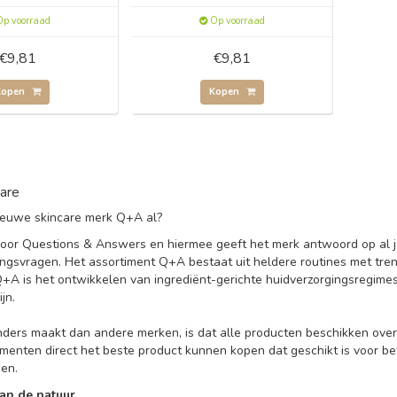
p voorraad
Op voorraad
€9,81
€9,81
Kopen
Kopen
are
 nieuwe skincare merk Q+A al?
oor Questions & Answers en hiermee geeft het merk antwoord op al 
ingsvragen. Het assortiment Q+A bestaat uit heldere routines met tren
Q+A is het ontwikkelen van ingrediënt-gerichte huidverzorgingsregime
ijn.
ers maakt dan andere merken, is dat alle producten beschikken over 
menten direct het beste product kunnen kopen dat geschikt is voor be
en.
an de natuur