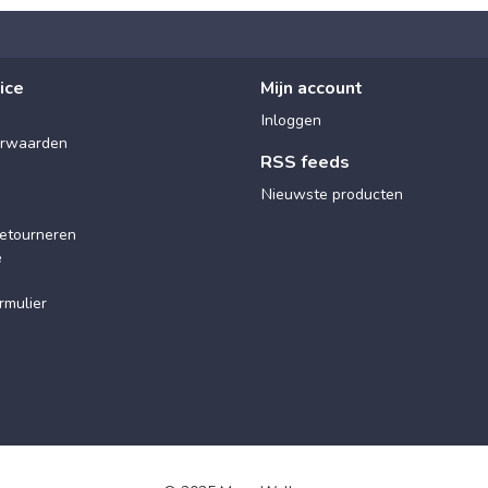
ice
Mijn account
Inloggen
rwaarden
RSS feeds
Nieuwste producten
etourneren
e
rmulier