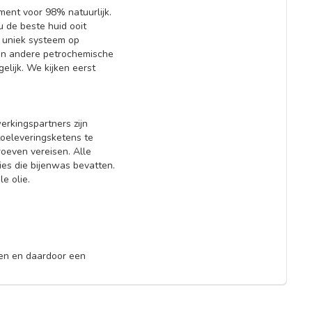
ment voor 98% natuurlijk.
u de beste huid ooit
 uniek systeem op
(en andere petrochemische
elijk. We kijken eerst
rkingspartners zijn
oeleveringsketens te
oeven vereisen. Alle
es die bijenwas bevatten.
le olie.
ken en daardoor een