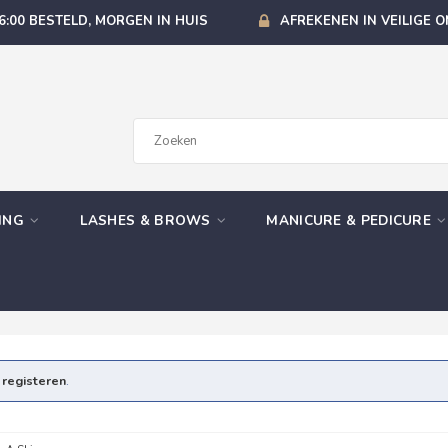
6:00 BESTELD, MORGEN IN HUIS
AFREKENEN IN VEILIGE 
GING
LASHES & BROWS
MANICURE & PEDICURE
e
registeren
.