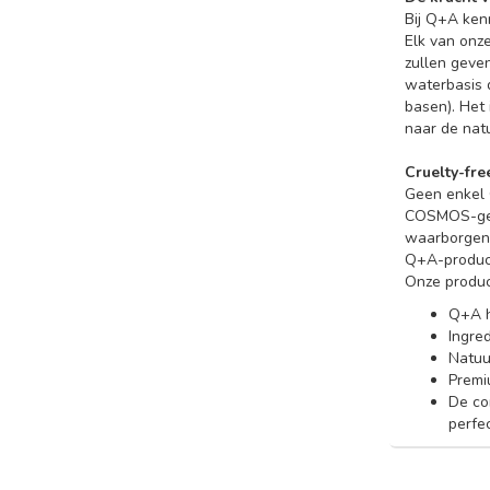
Bij Q+A ken
Elk van onze
zullen geve
waterbasis 
basen). Het 
naar de nat
Cruelty-fr
Geen enkel 
COSMOS-gece
waarborgen.
Q+A-product
Onze produc
Q+A h
Ingre
Natuur
Premi
De co
perfec