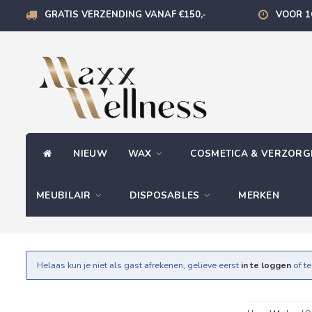
GRATIS VERZENDING VANAF €150,-
VOOR 1
NIEUW
WAX
COSMETICA & VERZOR
MEUBILAIR
DISPOSABLES
MERKEN
Helaas kun je niet als gast afrekenen, gelieve eerst
in te loggen
of t