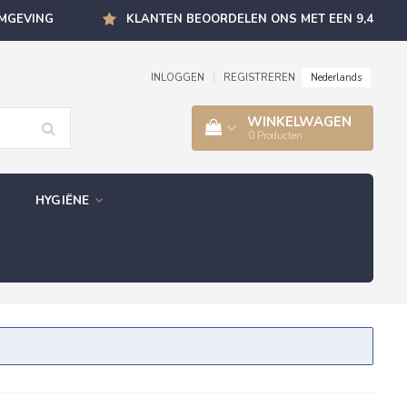
OMGEVING
KLANTEN BEOORDELEN ONS MET EEN 9,4
Nederlands
INLOGGEN
|
REGISTREREN
WINKELWAGEN
0
Producten
HYGIËNE