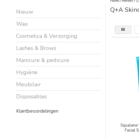
Home
/
Merken
/
Q
Q+A Skin
Nieuw
Wax
Cosmetica & Verzorging
Lashes & Brows
Manicure & pedicure
Hygiëne
Meubilair
Disposables
Klantbeoordelingen
Squalane
Facial 