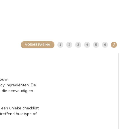
7
1
2
3
4
5
6
VORIGE PAGINA
jouw
dy ingrediënten. De
s die eenvoudig en
een unieke checklist,
treffend huidtype of