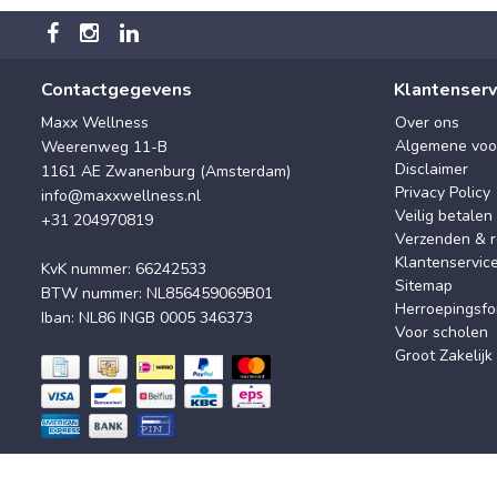
Contactgegevens
Klantenserv
Maxx Wellness
Over ons
Algemene voo
Weerenweg 11-B
Disclaimer
1161 AE Zwanenburg (Amsterdam)
Privacy Policy
info@maxxwellness.nl
Veilig betalen
+31 204970819
Verzenden & r
Klantenservic
KvK nummer: 66242533
Sitemap
BTW nummer: NL856459069B01
Herroepingsfo
Iban: NL86 INGB 0005 346373
Voor scholen
Groot Zakelijk