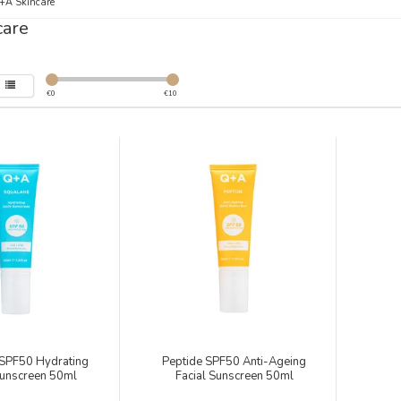
+A Skincare
care
€
0
€
10
 SPF50 Hydrating
Peptide SPF50 Anti-Ageing
Sunscreen 50ml
Facial Sunscreen 50ml