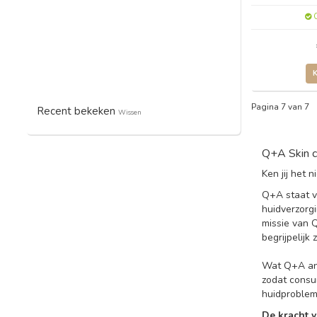
O
Pagina 7 van 7
Recent bekeken
Wissen
Q+A Skin c
Ken jij het
Q+A staat v
huidverzorg
missie van 
begrijpelijk z
Wat Q+A and
zodat consu
huidproblem
De kracht v