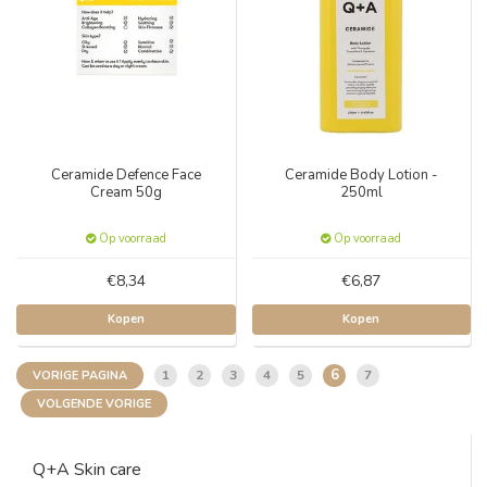
Ceramide Defence Face
Ceramide Body Lotion -
Cream 50g
250ml
Op voorraad
Op voorraad
€8,34
€6,87
Kopen
Kopen
6
1
2
3
4
5
7
VORIGE PAGINA
VOLGENDE VORIGE
Q+A Skin care