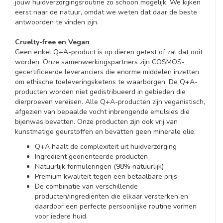
jouw huidverzorgingsroutine zo schoon mogelijk. We kijken
eerst naar de natuur, omdat we weten dat daar de beste
antwoorden te vinden zijn.
Cruelty-free en Vegan
Geen enkel Q+A-product is op dieren getest of zal dat ooit
worden. Onze samenwerkingspartners zijn COSMOS-
gecertificeerde leveranciers die enorme middelen inzetten
om ethische toeleveringsketens te waarborgen. De Q+A-
producten worden niet gedistribueerd in gebieden die
dierproeven vereisen. Alle Q+A-producten zijn veganistisch,
afgezien van bepaalde vocht inbrengende emulsies die
bijenwas bevatten. Onze producten zijn ook vrij van
kunstmatige geurstoffen en bevatten geen minerale olie.
Q+A haalt de complexiteit uit huidverzorging
Ingrediënt georiënteerde producten
Natuurlijk formuleringen (98% natuurlijk)
Premium kwaliteit tegen een betaalbare prijs
De combinatie van verschillende
producten/ingrediënten die elkaar versterken en
daardoor een perfecte persoonlijke routine vormen
voor iedere huid.