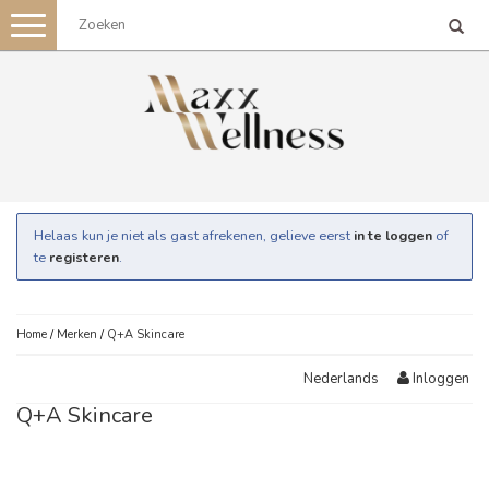
Toggle
navigation
Helaas kun je niet als gast afrekenen, gelieve eerst
in te loggen
of
te
registeren
.
Home
/
Merken
/
Q+A Skincare
Inloggen
Nederlands
Q+A Skincare