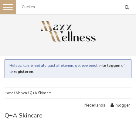
Toggle
navigation
Helaas kun je niet als gast afrekenen, gelieve eerst
in te loggen
of
te
registeren
.
Home
/
Merken
/
Q+A Skincare
Inloggen
Nederlands
Q+A Skincare