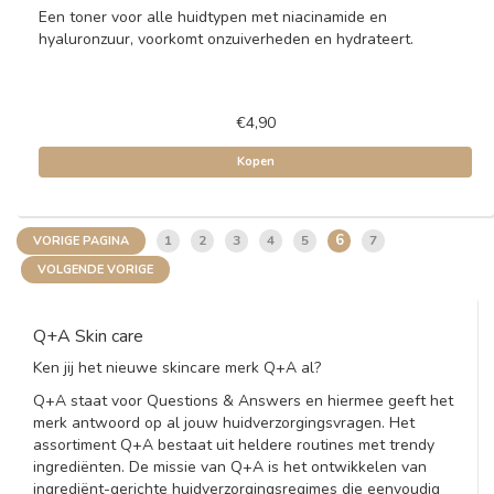
Een toner voor alle huidtypen met niacinamide en
hyaluronzuur, voorkomt onzuiverheden en hydrateert.
€4,90
Kopen
6
1
2
3
4
5
7
VORIGE PAGINA
VOLGENDE VORIGE
Q+A Skin care
Ken jij het nieuwe skincare merk Q+A al?
Q+A staat voor Questions & Answers en hiermee geeft het
merk antwoord op al jouw huidverzorgingsvragen. Het
assortiment Q+A bestaat uit heldere routines met trendy
ingrediënten. De missie van Q+A is het ontwikkelen van
ingrediënt-gerichte huidverzorgingsregimes die eenvoudig