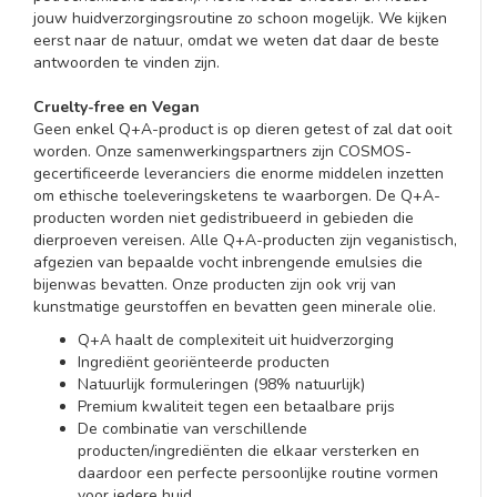
jouw huidverzorgingsroutine zo schoon mogelijk. We kijken
eerst naar de natuur, omdat we weten dat daar de beste
antwoorden te vinden zijn.
Cruelty-free en Vegan
Geen enkel Q+A-product is op dieren getest of zal dat ooit
worden. Onze samenwerkingspartners zijn COSMOS-
gecertificeerde leveranciers die enorme middelen inzetten
om ethische toeleveringsketens te waarborgen. De Q+A-
producten worden niet gedistribueerd in gebieden die
dierproeven vereisen. Alle Q+A-producten zijn veganistisch,
afgezien van bepaalde vocht inbrengende emulsies die
bijenwas bevatten. Onze producten zijn ook vrij van
kunstmatige geurstoffen en bevatten geen minerale olie.
Q+A haalt de complexiteit uit huidverzorging
Ingrediënt georiënteerde producten
Natuurlijk formuleringen (98% natuurlijk)
Premium kwaliteit tegen een betaalbare prijs
De combinatie van verschillende
producten/ingrediënten die elkaar versterken en
daardoor een perfecte persoonlijke routine vormen
voor iedere huid.