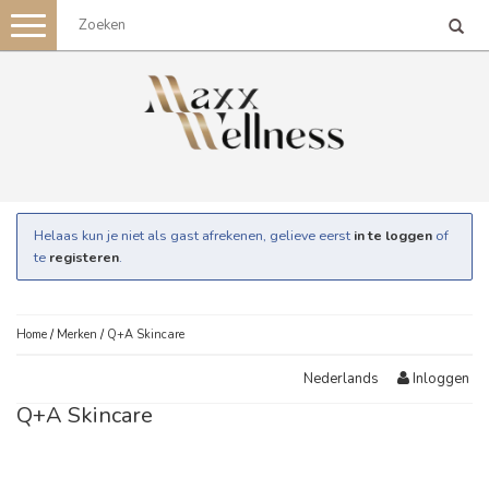
Toggle
navigation
Helaas kun je niet als gast afrekenen, gelieve eerst
in te loggen
of
te
registeren
.
Home
/
Merken
/
Q+A Skincare
Inloggen
Nederlands
Q+A Skincare