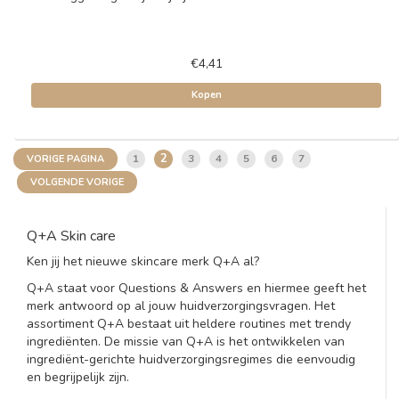
€4,41
Kopen
2
1
3
4
5
6
7
VORIGE PAGINA
VOLGENDE VORIGE
Q+A Skin care
Ken jij het nieuwe skincare merk Q+A al?
Q+A staat voor Questions & Answers en hiermee geeft het
merk antwoord op al jouw huidverzorgingsvragen. Het
assortiment Q+A bestaat uit heldere routines met trendy
ingrediënten. De missie van Q+A is het ontwikkelen van
ingrediënt-gerichte huidverzorgingsregimes die eenvoudig
en begrijpelijk zijn.