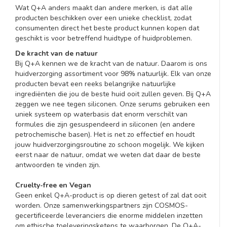
Wat Q+A anders maakt dan andere merken, is dat alle
producten beschikken over een unieke checklist, zodat
consumenten direct het beste product kunnen kopen dat
geschikt is voor betreffend huidtype of huidproblemen.
De kracht van de natuur
Bij Q+A kennen we de kracht van de natuur. Daarom is ons
huidverzorging assortiment voor 98% natuurlijk. Elk van onze
producten bevat een reeks belangrijke natuurlijke
ingrediënten die jou de beste huid ooit zullen geven. Bij Q+A
zeggen we nee tegen siliconen. Onze serums gebruiken een
uniek systeem op waterbasis dat enorm verschilt van
formules die zijn gesuspendeerd in siliconen (en andere
petrochemische basen). Het is net zo effectief en houdt
jouw huidverzorgingsroutine zo schoon mogelijk. We kijken
eerst naar de natuur, omdat we weten dat daar de beste
antwoorden te vinden zijn.
Cruelty-free en Vegan
Geen enkel Q+A-product is op dieren getest of zal dat ooit
worden. Onze samenwerkingspartners zijn COSMOS-
gecertificeerde leveranciers die enorme middelen inzetten
om ethische toeleveringsketens te waarborgen. De Q+A-