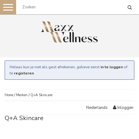
Toggle
navigation
Helaas kun je niet als gast afrekenen, gelieve eerst
in te loggen
of
te
registeren
.
Home
/
Merken
/
Q+A Skincare
Inloggen
Nederlands
Q+A Skincare