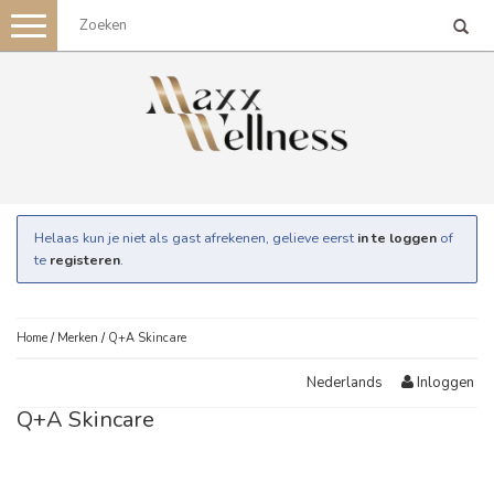
Toggle
navigation
Helaas kun je niet als gast afrekenen, gelieve eerst
in te loggen
of
te
registeren
.
Home
/
Merken
/
Q+A Skincare
Inloggen
Nederlands
Q+A Skincare