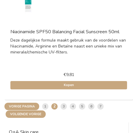
Niacinamide SPF50 Balancing Facial Sunscreen 50ml
Deze dagelijkse formule maakt gebruik van de voordelen van
Niacinamide, Arginine en Betaïne naast een unieke mix van
minerale/chemische UV-filters.
€9,81
Kopen
2
1
3
4
5
6
7
VORIGE PAGINA
VOLGENDE VORIGE
Q+A Skin care