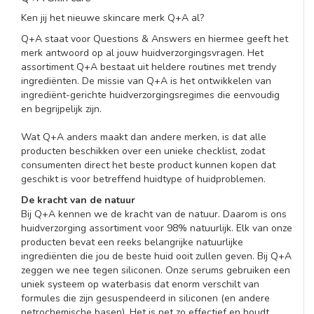
Ken jij het nieuwe skincare merk Q+A al?
Q+A staat voor Questions & Answers en hiermee geeft het
merk antwoord op al jouw huidverzorgingsvragen. Het
assortiment Q+A bestaat uit heldere routines met trendy
ingrediënten. De missie van Q+A is het ontwikkelen van
ingrediënt-gerichte huidverzorgingsregimes die eenvoudig
en begrijpelijk zijn.
Wat Q+A anders maakt dan andere merken, is dat alle
producten beschikken over een unieke checklist, zodat
consumenten direct het beste product kunnen kopen dat
geschikt is voor betreffend huidtype of huidproblemen.
De kracht van de natuur
Bij Q+A kennen we de kracht van de natuur. Daarom is ons
huidverzorging assortiment voor 98% natuurlijk. Elk van onze
producten bevat een reeks belangrijke natuurlijke
ingrediënten die jou de beste huid ooit zullen geven. Bij Q+A
zeggen we nee tegen siliconen. Onze serums gebruiken een
uniek systeem op waterbasis dat enorm verschilt van
formules die zijn gesuspendeerd in siliconen (en andere
petrochemische basen). Het is net zo effectief en houdt