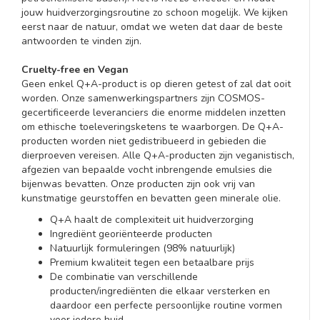
jouw huidverzorgingsroutine zo schoon mogelijk. We kijken
eerst naar de natuur, omdat we weten dat daar de beste
antwoorden te vinden zijn.
Cruelty-free en Vegan
Geen enkel Q+A-product is op dieren getest of zal dat ooit
worden. Onze samenwerkingspartners zijn COSMOS-
gecertificeerde leveranciers die enorme middelen inzetten
om ethische toeleveringsketens te waarborgen. De Q+A-
producten worden niet gedistribueerd in gebieden die
dierproeven vereisen. Alle Q+A-producten zijn veganistisch,
afgezien van bepaalde vocht inbrengende emulsies die
bijenwas bevatten. Onze producten zijn ook vrij van
kunstmatige geurstoffen en bevatten geen minerale olie.
Q+A haalt de complexiteit uit huidverzorging
Ingrediënt georiënteerde producten
Natuurlijk formuleringen (98% natuurlijk)
Premium kwaliteit tegen een betaalbare prijs
De combinatie van verschillende
producten/ingrediënten die elkaar versterken en
daardoor een perfecte persoonlijke routine vormen
voor iedere huid.