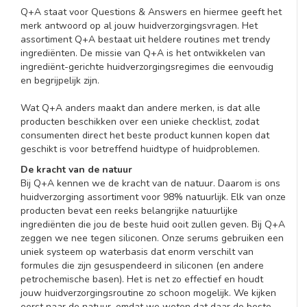
Q+A staat voor Questions & Answers en hiermee geeft het
merk antwoord op al jouw huidverzorgingsvragen. Het
assortiment Q+A bestaat uit heldere routines met trendy
ingrediënten. De missie van Q+A is het ontwikkelen van
ingrediënt-gerichte huidverzorgingsregimes die eenvoudig
en begrijpelijk zijn.
Wat Q+A anders maakt dan andere merken, is dat alle
producten beschikken over een unieke checklist, zodat
consumenten direct het beste product kunnen kopen dat
geschikt is voor betreffend huidtype of huidproblemen.
De kracht van de natuur
Bij Q+A kennen we de kracht van de natuur. Daarom is ons
huidverzorging assortiment voor 98% natuurlijk. Elk van onze
producten bevat een reeks belangrijke natuurlijke
ingrediënten die jou de beste huid ooit zullen geven. Bij Q+A
zeggen we nee tegen siliconen. Onze serums gebruiken een
uniek systeem op waterbasis dat enorm verschilt van
formules die zijn gesuspendeerd in siliconen (en andere
petrochemische basen). Het is net zo effectief en houdt
jouw huidverzorgingsroutine zo schoon mogelijk. We kijken
eerst naar de natuur, omdat we weten dat daar de beste