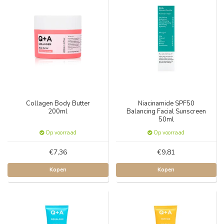
Collagen Body Butter
Niacinamide SPF50
200ml
Balancing Facial Sunscreen
50ml
Op voorraad
Op voorraad
€7,36
€9,81
Kopen
Kopen