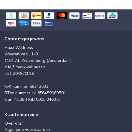
Contactgegevens
Maxx Wellness
Weerenweg 11-B
1161 AE Zwanenburg (Amsterdam)
info@maxxwellness.nl
+31 204970819
KvK nummer: 66242533
BTW nummer: NL856459069B01
Iban: NL86 INGB 0005 346373
Klantenservice
Over ons
Algemene voorwaarden