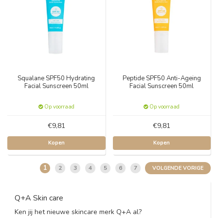
Squalane SPF50 Hydrating
Peptide SPF50 Anti-Ageing
Facial Sunscreen 50ml
Facial Sunscreen 50ml
Op voorraad
Op voorraad
€9,81
€9,81
Kopen
Kopen
1
2
3
4
5
6
7
VOLGENDE VORIGE
Q+A Skin care
Ken jij het nieuwe skincare merk Q+A al?