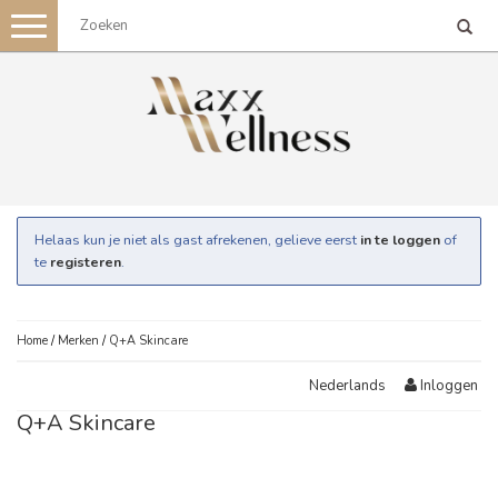
Toggle
navigation
Helaas kun je niet als gast afrekenen, gelieve eerst
in te loggen
of
te
registeren
.
Home
/
Merken
/
Q+A Skincare
Inloggen
Nederlands
Q+A Skincare