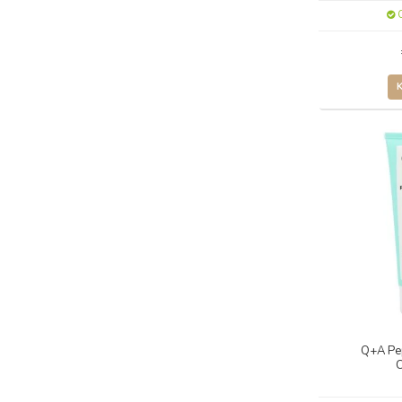
O
Q+A Pe