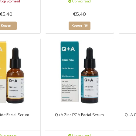
t op voorraad
Op voorraad
€5,40
€5,40
Kopen
Kopen
ide Facial Serum
Q+A Zinc PCA Facial Serum
Q+A G
p voorraad
Op voorraad