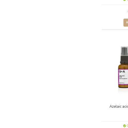
Azelaic ac
O