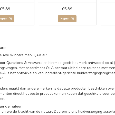
€5,89
€5,89
Kopen
Kopen
are
 nieuwe skincare merk Q+A al?
oor Questions & Answers en hiermee geeft het merk antwoord op al 
ingsvragen. Het assortiment Q+A bestaat uit heldere routines met tren
Q+A is het ontwikkelen van ingrediënt-gerichte huidverzorgingsregime
ijn.
ers maakt dan andere merken, is dat alle producten beschikken over 
menten direct het beste product kunnen kopen dat geschikt is voor be
en.
an de natuur
nen we de kracht van de natuur. Daarom is ons huidverzorging assorti