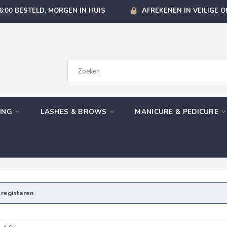
6:00 BESTELD, MORGEN IN HUIS
AFREKENEN IN VEILIGE 
GING
LASHES & BROWS
MANICURE & PEDICURE
e
registeren
.