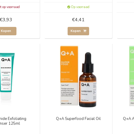
t op voorraad
Op voorraad
€3,93
€4,41
Kopen
Kopen
ide Exfoliating
Q+A Superfood Facial Oil
Q+A A
nser 125ml