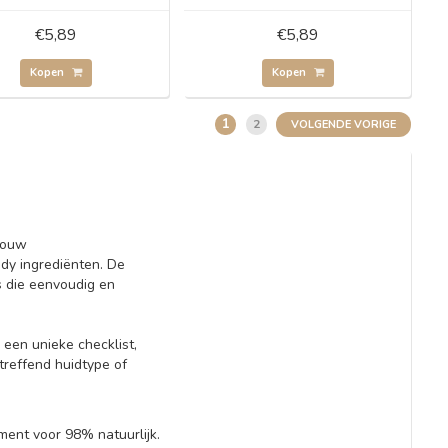
€5,89
€5,89
Kopen
Kopen
1
2
VOLGENDE VORIGE
jouw
dy ingrediënten. De
s die eenvoudig en
een unieke checklist,
treffend huidtype of
ment voor 98% natuurlijk.