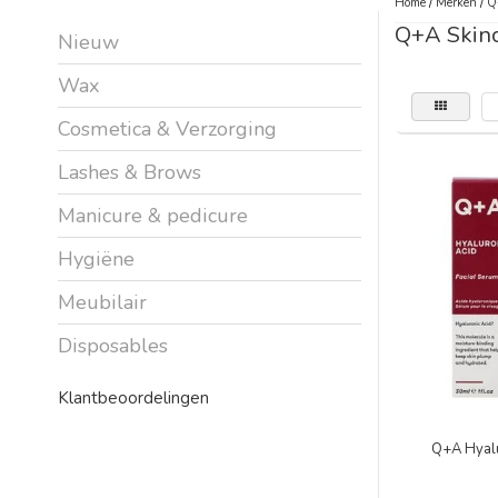
Home
/
Merken
/
Q
Q+A Skin
Nieuw
Wax
Cosmetica & Verzorging
Lashes & Brows
Manicure & pedicure
Hygiëne
Meubilair
Disposables
Klantbeoordelingen
Q+A Hyalu