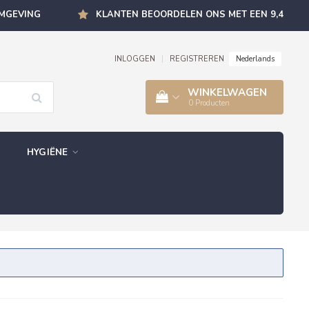
OMGEVING
KLANTEN BEOORDELEN ONS MET EEN 9,4
Nederlands
INLOGGEN
|
REGISTREREN
WINKELWAGEN
0
Producten
HYGIËNE