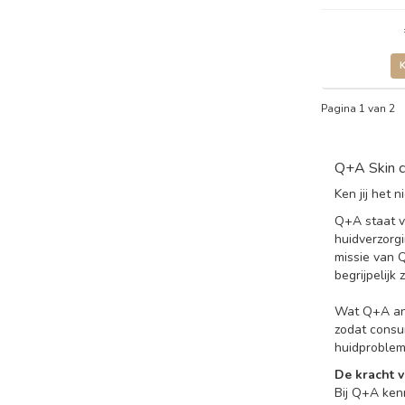
Pagina 1 van 2
Q+A Skin c
Ken jij het
Q+A staat v
huidverzorg
missie van 
begrijpelijk z
Wat Q+A and
zodat consu
huidproblem
De kracht v
Bij Q+A ken