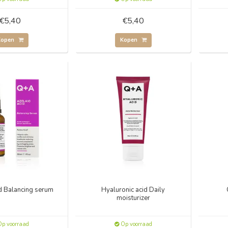
€5,40
€5,40
Kopen
Kopen
id Balancing serum
Hyaluronic acid Daily
moisturizer
p voorraad
Op voorraad