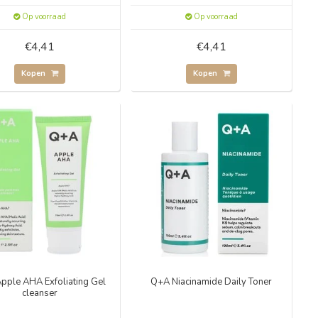
Op voorraad
Op voorraad
€4,41
€4,41
Kopen
Kopen
pple AHA Exfoliating Gel
Q+A Niacinamide Daily Toner
cleanser