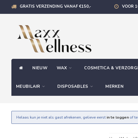
GRATIS VERZENDING VANAF €150,-
VOOR 1
NIEUW
WAX
COSMETICA & VERZOR
MEUBILAIR
DISPOSABLES
MERKEN
Helaas kun je niet als gast afrekenen, gelieve eerst
in te loggen
of t