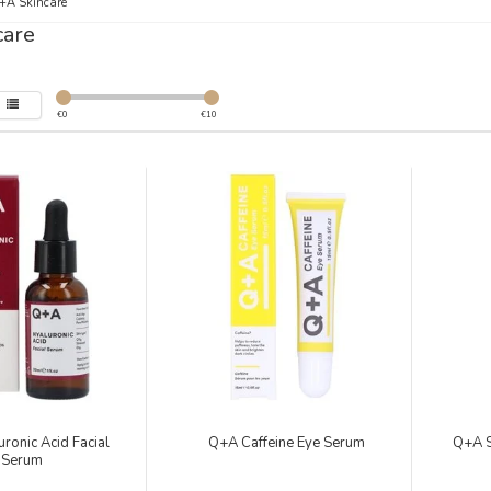
+A Skincare
care
€
0
€
10
ronic Acid Facial
Q+A Caffeine Eye Serum
Q+A S
Serum