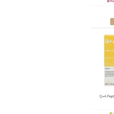
Nie
Q+A Pept
O