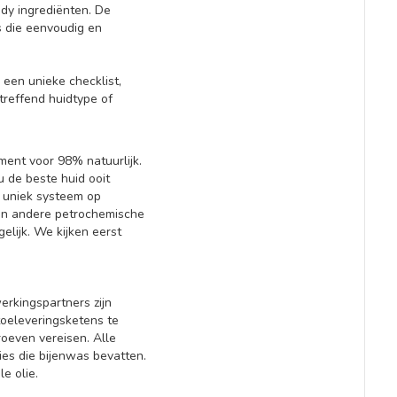
dy ingrediënten. De
s die eenvoudig en
een unieke checklist,
treffend huidtype of
ment voor 98% natuurlijk.
u de beste huid ooit
 uniek systeem op
(en andere petrochemische
elijk. We kijken eerst
rkingspartners zijn
oeleveringsketens te
oeven vereisen. Alle
es die bijenwas bevatten.
le olie.