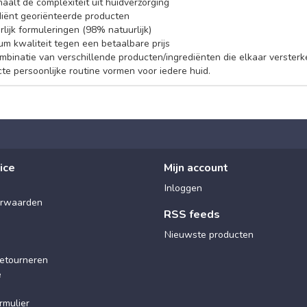
aalt de complexiteit uit huidverzorging
diënt georiënteerde producten
lijk formuleringen (98% natuurlijk)
um kwaliteit tegen een betaalbare prijs
mbinatie van verschillende producten/ingrediënten die elkaar verster
te persoonlijke routine vormen voor iedere huid.
ice
Mijn account
Inloggen
rwaarden
RSS feeds
Nieuwste producten
etourneren
e
rmulier