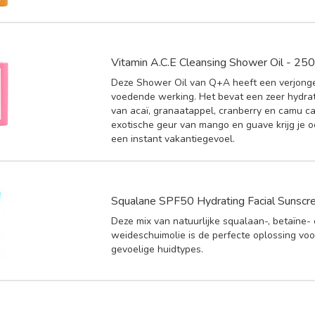
Vitamin A.C.E Cleansing Shower Oil - 25
Deze Shower Oil van Q+A heeft een verjong
voedende werking. Het bevat een zeer hydra
van acaï, granaatappel, cranberry en camu c
exotische geur van mango en guave krijg je 
een instant vakantiegevoel.
Squalane SPF50 Hydrating Facial Sunscr
Deze mix van natuurlijke squalaan-, betaïne-
weideschuimolie is de perfecte oplossing voo
gevoelige huidtypes.