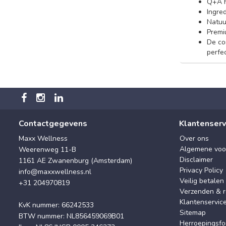
Q+A h
Ingre
Natuur
Premi
De co
perfec
Contactgegevens
Klantenserv
Maxx Wellness
Over ons
Algemene voo
Weerenweg 11-B
Disclaimer
1161 AE Zwanenburg (Amsterdam)
Privacy Policy
info@maxxwellness.nl
Veilig betalen
+31 204970819
Verzenden & r
Klantenservic
KvK nummer: 66242533
Sitemap
BTW nummer: NL856459069B01
Herroepingsfo