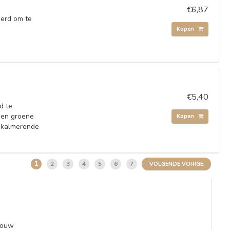
€6,87
eerd om te
Kopen
€5,40
d te
a en groene
Kopen
n kalmerende
1
2
3
4
5
6
7
VOLGENDE VORIGE
jouw