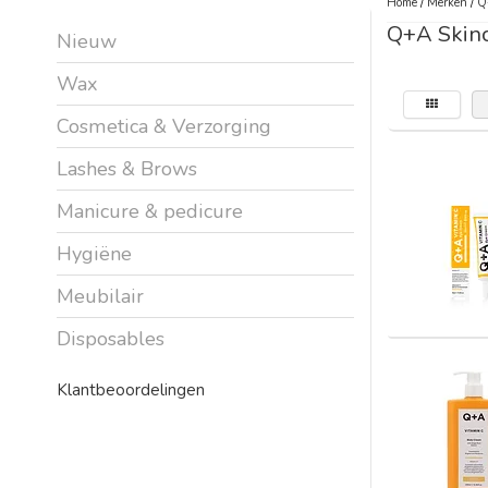
Home
/
Merken
/
Q
Q+A Skin
Nieuw
Wax
Cosmetica & Verzorging
Lashes & Brows
Manicure & pedicure
Hygiëne
Meubilair
Disposables
Klantbeoordelingen