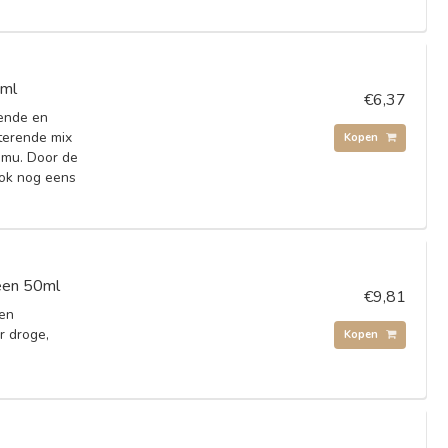
0ml
€6,37
ende en
terende mix
Kopen
amu. Door de
ook nog eens
een 50ml
€9,81
 en
r droge,
Kopen