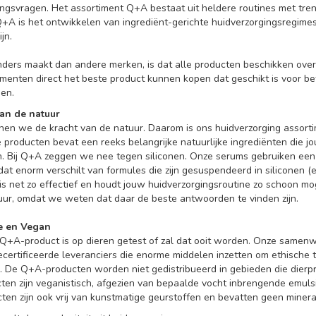
ingsvragen. Het assortiment Q+A bestaat uit heldere routines met tren
Q+A is het ontwikkelen van ingrediënt-gerichte huidverzorgingsregime
ijn.
ers maakt dan andere merken, is dat alle producten beschikken over 
menten direct het beste product kunnen kopen dat geschikt is voor be
en.
an de natuur
nen we de kracht van de natuur. Daarom is ons huidverzorging assorti
 producten bevat een reeks belangrijke natuurlijke ingrediënten die jo
n. Bij Q+A zeggen we nee tegen siliconen. Onze serums gebruiken een
dat enorm verschilt van formules die zijn gesuspendeerd in siliconen 
is net zo effectief en houdt jouw huidverzorgingsroutine zo schoon mog
uur, omdat we weten dat daar de beste antwoorden te vinden zijn.
ee en Vegan
Q+A-product is op dieren getest of zal dat ooit worden. Onze samenwe
rtificeerde leveranciers die enorme middelen inzetten om ethische t
 De Q+A-producten worden niet gedistribueerd in gebieden die dierpr
en zijn veganistisch, afgezien van bepaalde vocht inbrengende emulsi
ten zijn ook vrij van kunstmatige geurstoffen en bevatten geen minera