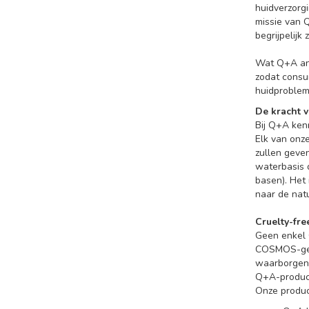
huidverzorg
missie van 
begrijpelijk z
Wat Q+A and
zodat consu
huidproblem
De kracht v
Bij Q+A ken
Elk van onze
zullen geve
waterbasis 
basen). Het 
naar de nat
Cruelty-fr
Geen enkel 
COSMOS-gece
waarborgen.
Q+A-product
Onze produc