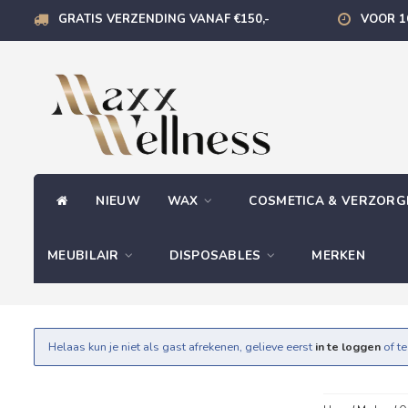
GRATIS VERZENDING VANAF €150,-
VOOR 1
NIEUW
WAX
COSMETICA & VERZOR
MEUBILAIR
DISPOSABLES
MERKEN
Helaas kun je niet als gast afrekenen, gelieve eerst
in te loggen
of t