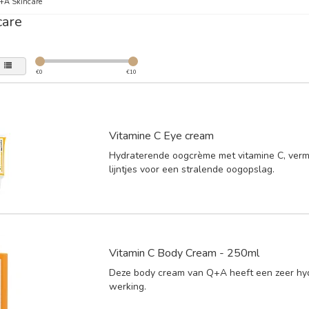
+A Skincare
care
€
0
€
10
Vitamine C Eye cream
Hydraterende oogcrème met vitamine C, vermi
lijntjes voor een stralende oogopslag.
Vitamin C Body Cream - 250ml
Deze body cream van Q+A heeft een zeer hy
werking.