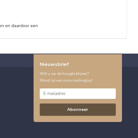
ken en daardoor een
Nieuwsbrief
Wilt u op de hoogte blijven?
Word lid van onze mailinglijst:
Abonneer