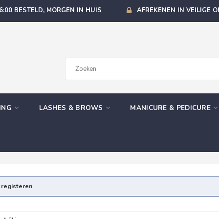
6:00 BESTELD, MORGEN IN HUIS
AFREKENEN IN VEILIGE 
GING
LASHES & BROWS
MANICURE & PEDICURE
e
registeren
.