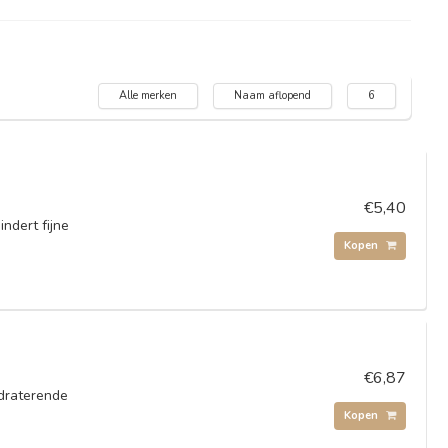
Alle merken
Naam aflopend
6
€5,40
ndert fijne
Kopen
€6,87
draterende
Kopen