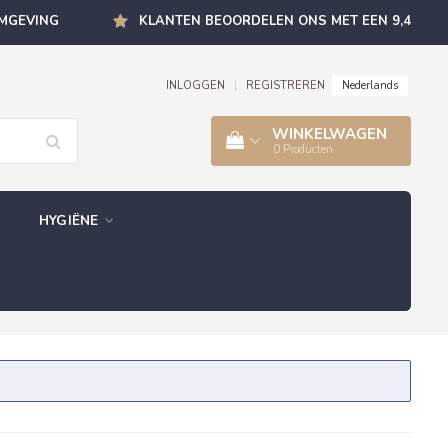
OMGEVING
KLANTEN BEOORDELEN ONS MET EEN 9,4
Nederlands
INLOGGEN
|
REGISTREREN
WINKELWAGEN
0
Producten
HYGIËNE