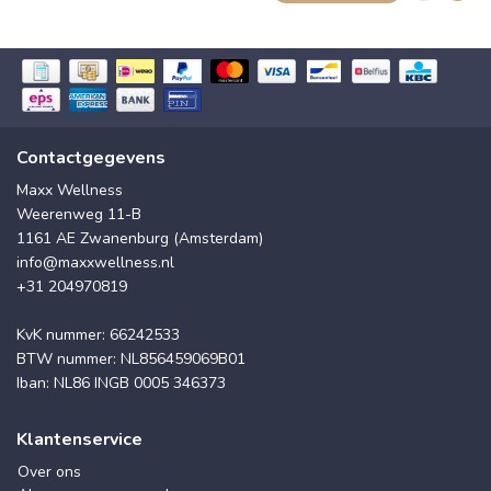
Contactgegevens
Maxx Wellness
Weerenweg 11-B
1161 AE Zwanenburg (Amsterdam)
info@maxxwellness.nl
+31 204970819
KvK nummer: 66242533
BTW nummer: NL856459069B01
Iban: NL86 INGB 0005 346373
Klantenservice
Over ons