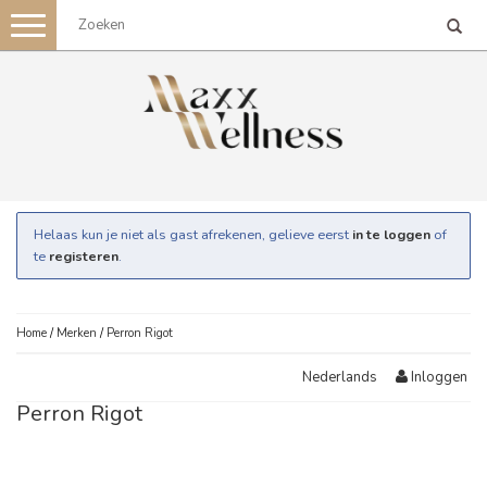
Toggle
navigation
Helaas kun je niet als gast afrekenen, gelieve eerst
in te loggen
of
te
registeren
.
Home
/
Merken
/
Perron Rigot
Inloggen
Nederlands
Perron Rigot