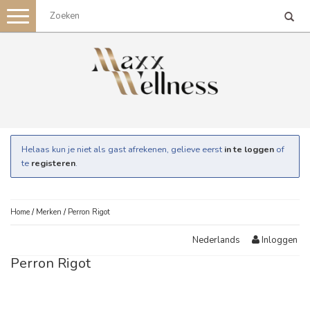
Toggle
navigation
Helaas kun je niet als gast afrekenen, gelieve eerst
in te loggen
of
te
registeren
.
Home
/
Merken
/
Perron Rigot
Inloggen
Nederlands
Perron Rigot