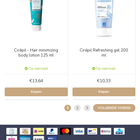
Cirépil - Hair minimizing
Cirépil Refreshing gel 200
body lotion 125 ml
ml
Op voorraad
Op voorraad
€13,64
€10,33
Kopen
Kopen
1
2
3
VOLGENDE VORIGE