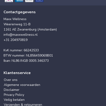
Contactgegevens
Maxx Wellness
Weerenweg 11-B
1161 AE Zwanenburg (Amsterdam)
info@maxxwellness.nl
+31 204970819
KvK nummer: 66242533
BTW nummer: NL856459069B01
Iban: NL86 INGB 0005 346373
Klantenservice
Over ons
Algemene voorwaarden
Disclaimer
Privacy Policy
Veilig betalen
Verzenden & retourneren