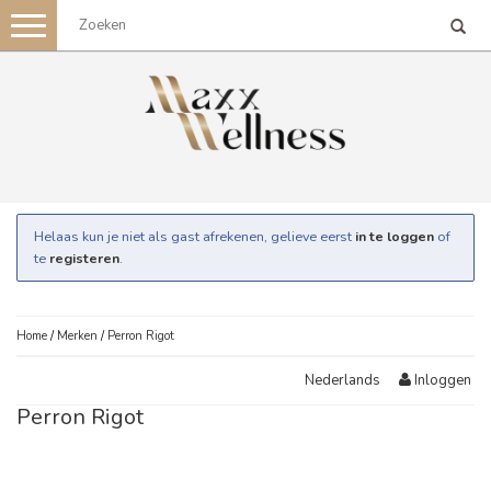
Toggle
navigation
Helaas kun je niet als gast afrekenen, gelieve eerst
in te loggen
of
te
registeren
.
Home
/
Merken
/
Perron Rigot
Inloggen
Nederlands
Perron Rigot