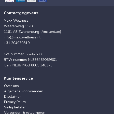
Contactgegevens
Maxx Wellness
Weerenweg 11-B
1161 AE Zwanenburg (Amsterdam)
info@maxxwellness.nl
+31 204970819
KvK nummer: 66242533
BTW nummer: NL856459069B01
Iban: NL86 INGB 0005 346373
Klantenservice
Over ons
Algemene voorwaarden
Disclaimer
Privacy Policy
Veilig betalen
Verzenden & retourneren