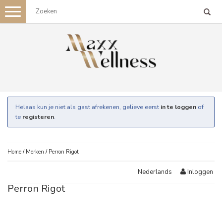
Toggle
navigation
Helaas kun je niet als gast afrekenen, gelieve eerst
in te loggen
of
te
registeren
.
Home
/
Merken
/
Perron Rigot
Inloggen
Nederlands
Perron Rigot