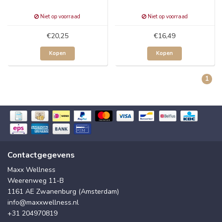
Niet op voorraad
Niet op voorraad
€20,25
€16,49
Kopen
Kopen
1
Contactgegevens
Maxx Wellness
Weerenweg 11-B
1161 AE Zwanenburg (Amsterdam)
info@maxxwellness.nl
+31 204970819