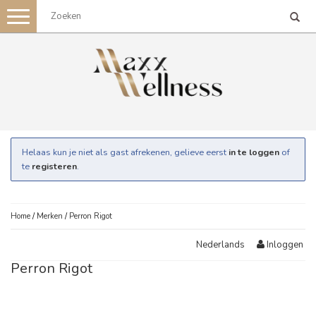
Toggle
navigation
Helaas kun je niet als gast afrekenen, gelieve eerst
in te loggen
of
te
registeren
.
Home
/
Merken
/
Perron Rigot
Inloggen
Nederlands
Perron Rigot