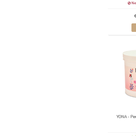
Nie
YONA - Per