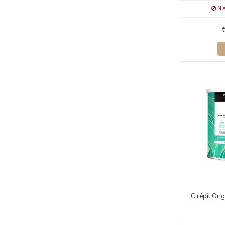
Nie
Cirépil Or