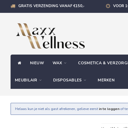
GRATIS VERZENDING VANAF €150,-
VOOR 1
NIEUW
WAX
COSMETICA & VERZOR
MEUBILAIR
DISPOSABLES
MERKEN
Helaas kun je niet als gast afrekenen, gelieve eerst
in te loggen
of t