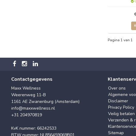
O
Pagina 1 van 1
Contactgegevens
Klantenserv
Maxx Wellness
Over ons
Algemene voo
Weerenweg 11-B
Disclaimer
1161 AE Zwanenburg (Amsterdam)
Privacy Policy
info@maxxwellness.nl
Veilig betalen
+31 204970819
Verzenden & r
Klantenservic
KvK nummer: 66242533
Sitemap
BTW nummer: NL856459069B01