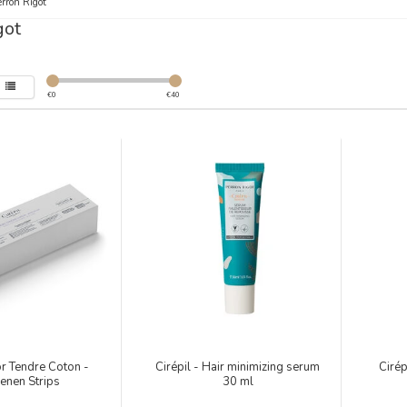
rron Rigot
got
€
0
€
40
or Tendre Coton -
Cirépil - Hair minimizing serum
Ciré
enen Strips
30 ml