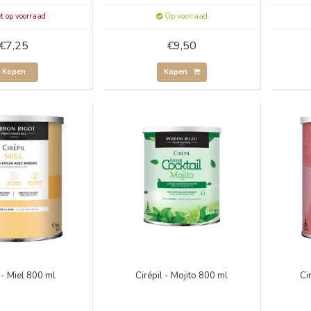
t op voorraad
Op voorraad
€7,25
€9,50
Kopen
Kopen
l - Miel 800 ml
Cirépil - Mojito 800 ml
Ci