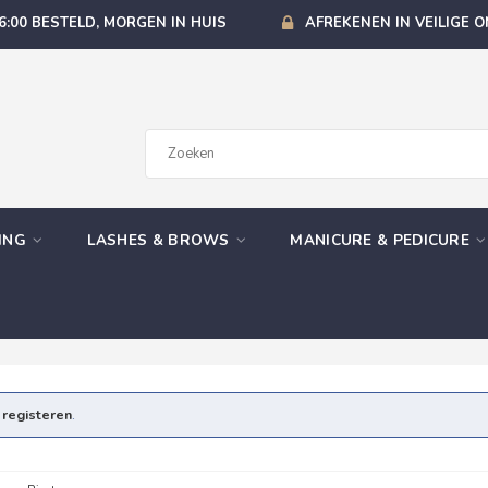
6:00 BESTELD, MORGEN IN HUIS
AFREKENEN IN VEILIGE 
GING
LASHES & BROWS
MANICURE & PEDICURE
e
registeren
.