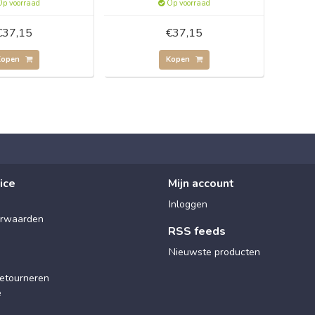
p voorraad
Op voorraad
€37,15
€37,15
Kopen
Kopen
ice
Mijn account
Inloggen
rwaarden
RSS feeds
Nieuwste producten
etourneren
e