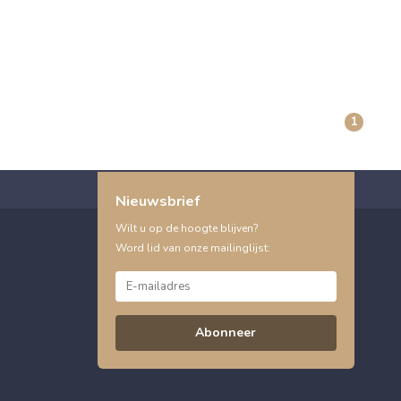
1
Nieuwsbrief
Wilt u op de hoogte blijven?
Word lid van onze mailinglijst:
Abonneer