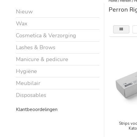
Home
/
Merken
/
Pe
Perron Ri
Nieuw
Wax
Cosmetica & Verzorging
Lashes & Brows
Manicure & pedicure
Hygiëne
Meubilair
Disposables
Klantbeoordelingen
Strips vo
Kato