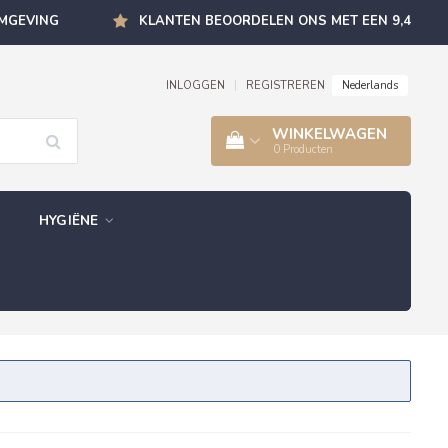
OMGEVING
KLANTEN BEOORDELEN ONS MET EEN 9,4
Nederlands
INLOGGEN
|
REGISTREREN
WINKELWAGEN
0
Producten
HYGIËNE