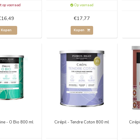
t op voorraad
Op voorraad
€16,49
€17,77
Kopen
Kopen
igine - O Bio 800 ml
Cirépil - Tendre Coton 800 ml
Cirép