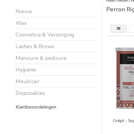
Home
/
Merken
/
Pe
Perron Ri
Nieuw
Wax
Cosmetica & Verzorging
Lashes & Brows
Manicure & pedicure
Hygiëne
Meubilair
Disposables
Klantbeoordelingen
Cirépil - S