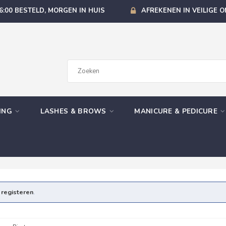
6:00 BESTELD, MORGEN IN HUIS
AFREKENEN IN VEILIGE 
GING
LASHES & BROWS
MANICURE & PEDICURE
e
registeren
.