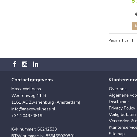
O
Pagina 1 van 1
Contactgegevens
Klantenserv
Maxx Wellness
Over ons
Algemene voo
Weerenweg 11-B
Disclaimer
1161 AE Zwanenburg (Amsterdam)
Privacy Policy
info@maxxwellness.nl
Veilig betalen
+31 204970819
Verzenden & r
Klantenservic
KvK nummer: 66242533
Sitemap
BTW nummer: NL856459069B01