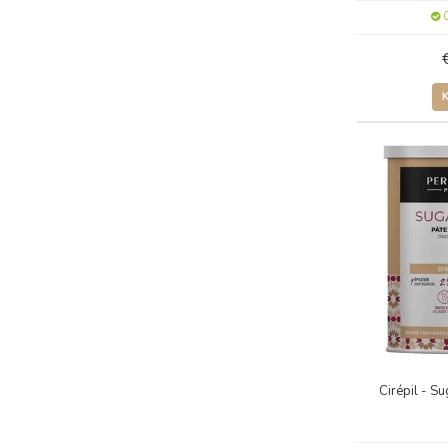
O
Cirépil - 