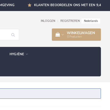
OMGEVING
KLANTEN BEOORDELEN ONS MET EEN 9,4
Nederlands
INLOGGEN
|
REGISTREREN
WINKELWAGEN
0
Producten
HYGIËNE