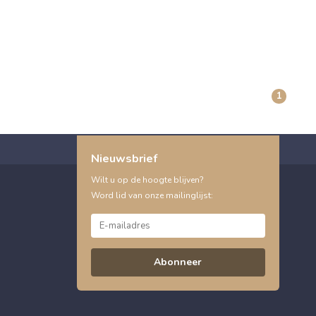
1
Nieuwsbrief
Wilt u op de hoogte blijven?
Word lid van onze mailinglijst:
Abonneer