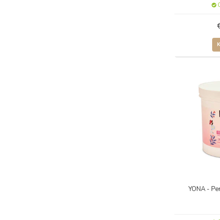
O
YONA - Per