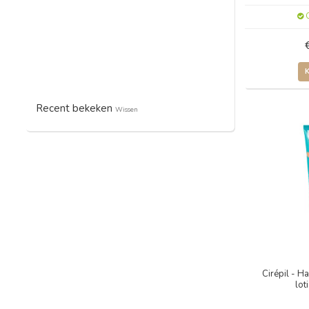
O
Recent bekeken
Wissen
Cirépil - 
lot