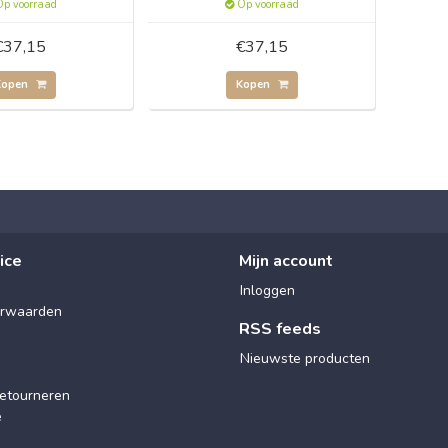
p voorraad
Op voorraad
€37,15
€37,15
Kopen
Kopen
ice
Mijn account
Inloggen
rwaarden
RSS feeds
Nieuwste producten
etourneren
e