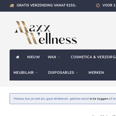
GRATIS VERZENDING VANAF €150,-
VOOR 1
NIEUW
WAX
COSMETICA & VERZOR
MEUBILAIR
DISPOSABLES
MERKEN
Helaas kun je niet als gast afrekenen, gelieve eerst
in te loggen
of t