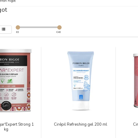
rron Rigot
got
€
0
€
40
ugar'Expert Strong 1
Cirépil Refreshing gel 200 ml
Ci
kg