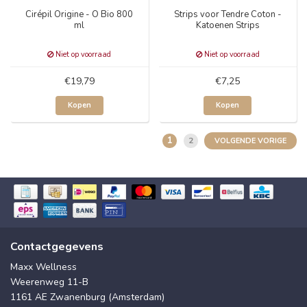
Cirépil Origine - O Bio 800
Strips voor Tendre Coton -
ml
Katoenen Strips
Niet op voorraad
Niet op voorraad
€19,79
€7,25
Kopen
Kopen
1
2
VOLGENDE VORIGE
Contactgegevens
Maxx Wellness
Weerenweg 11-B
1161 AE Zwanenburg (Amsterdam)