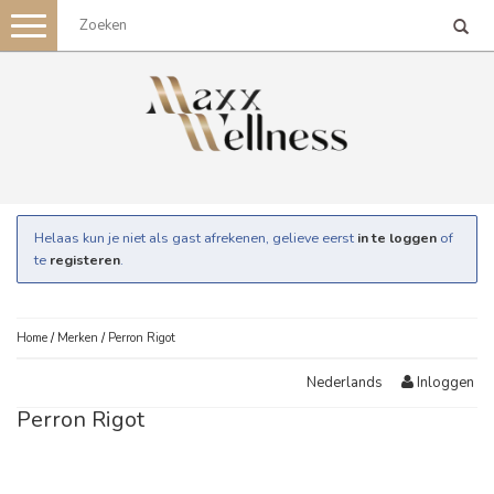
Toggle
navigation
Helaas kun je niet als gast afrekenen, gelieve eerst
in te loggen
of
te
registeren
.
Home
/
Merken
/
Perron Rigot
Inloggen
Nederlands
Perron Rigot