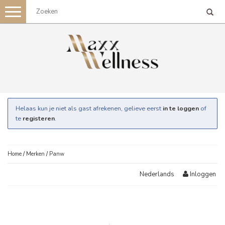
Toggle
navigation
Helaas kun je niet als gast afrekenen, gelieve eerst
in te loggen
of
te
registeren
.
Home
/
Merken
/
Panw
Inloggen
Nederlands