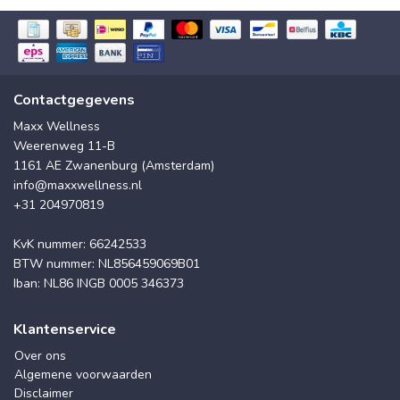
Contactgegevens
Maxx Wellness
Weerenweg 11-B
1161 AE Zwanenburg (Amsterdam)
info@maxxwellness.nl
+31 204970819
KvK nummer: 66242533
BTW nummer: NL856459069B01
Iban: NL86 INGB 0005 346373
Klantenservice
Over ons
Algemene voorwaarden
Disclaimer