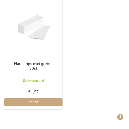
Harsstrips mini gezicht
50st
Op voorraad
€1,57
Kopen
1