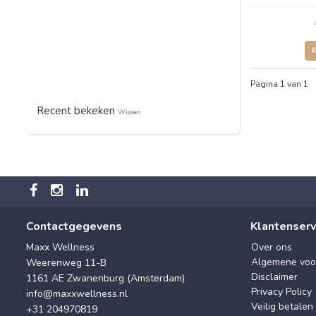
Pagina 1 van 1
Recent bekeken
Wissen
Contactgegevens
Klantenserv
Maxx Wellness
Over ons
Algemene voo
Weerenweg 11-B
Disclaimer
1161 AE Zwanenburg (Amsterdam)
Privacy Policy
info@maxxwellness.nl
Veilig betalen
+31 204970819