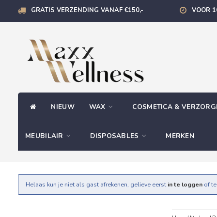
GRATIS VERZENDING VANAF €150,-
VOOR 1
NIEUW
WAX
COSMETICA & VERZOR
MEUBILAIR
DISPOSABLES
MERKEN
Helaas kun je niet als gast afrekenen, gelieve eerst
in te loggen
of t