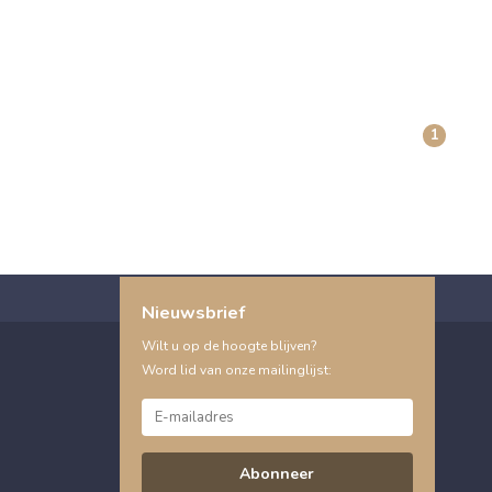
1
Nieuwsbrief
Wilt u op de hoogte blijven?
Word lid van onze mailinglijst:
Abonneer