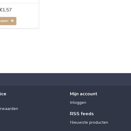
€1,57
Kopen
ice
Mijn account
Inloggen
rwaarden
RSS feeds
Nieuwste producten