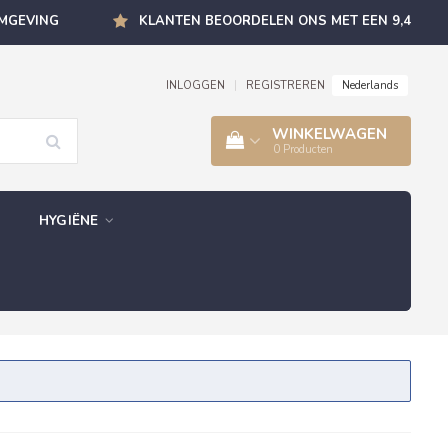
OMGEVING
KLANTEN BEOORDELEN ONS MET EEN 9,4
Nederlands
INLOGGEN
|
REGISTREREN
WINKELWAGEN
0
Producten
HYGIËNE