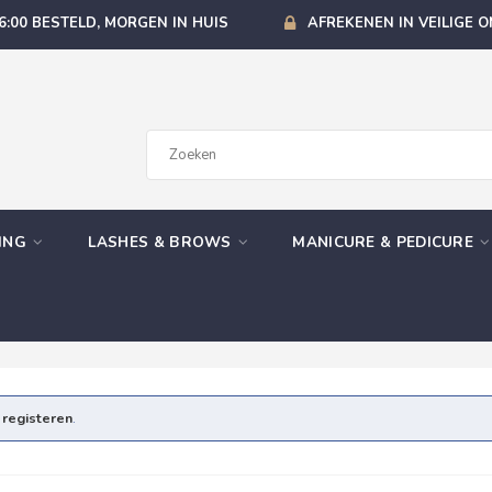
6:00 BESTELD, MORGEN IN HUIS
AFREKENEN IN VEILIGE 
GING
LASHES & BROWS
MANICURE & PEDICURE
e
registeren
.