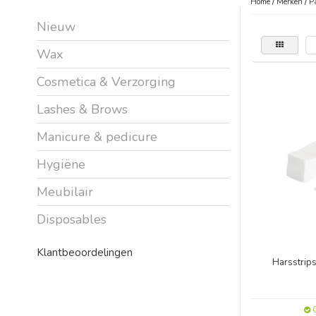
Home
/
Merken
/
P
Nieuw
Wax
Cosmetica & Verzorging
Lashes & Brows
Manicure & pedicure
Hygiëne
Meubilair
Disposables
Klantbeoordelingen
Harsstrips
O