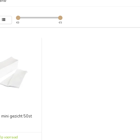
anw
€
0
€
5
 mini gezicht 50st
p voorraad