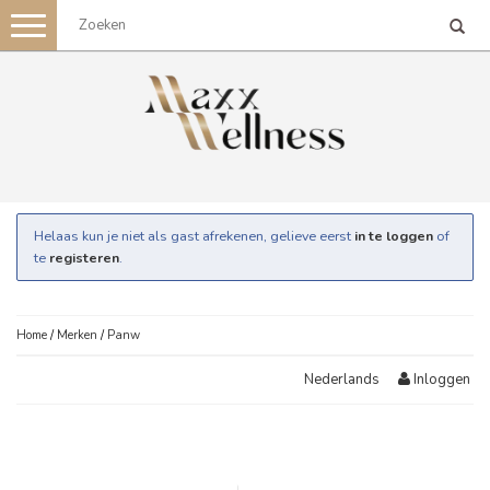
Toggle
navigation
Helaas kun je niet als gast afrekenen, gelieve eerst
in te loggen
of
te
registeren
.
Home
/
Merken
/
Panw
Inloggen
Nederlands