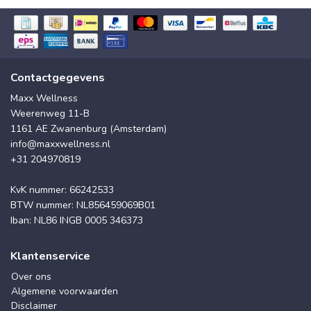
Contactgegevens
Maxx Wellness
Weerenweg 11-B
1161 AE Zwanenburg (Amsterdam)
info@maxxwellness.nl
+31 204970819
KvK nummer: 66242533
BTW nummer: NL856459069B01
Iban: NL86 INGB 0005 346373
Klantenservice
Over ons
Algemene voorwaarden
Disclaimer