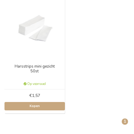
Harsstrips mini gezicht
50st
Op voorraad
€1,57
Kopen
1