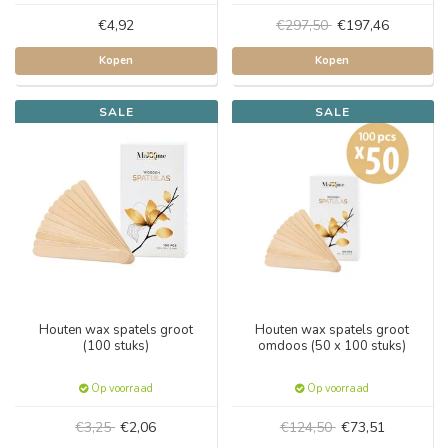
€4,92
€297,50
€197,46
Kopen
Kopen
SALE
SALE
Houten wax spatels groot
Houten wax spatels groot
(100 stuks)
omdoos (50 x 100 stuks)
Op voorraad
Op voorraad
€3,25
€2,06
€124,50
€73,51