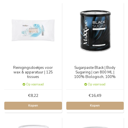
Reinigingsdoekjes voor
Sugarpaste Black | Body
wax & apparatuur | 125
Sugaring | can 800 ML |
tissues
100% Biologisch, 100%
Natuurlijk
Op voorraad
Op voorraad
€8,22
€16,49
Kopen
Kopen