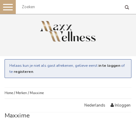
Toggle
navigation
Helaas kun je niet als gast afrekenen, gelieve eerst
in te loggen
of
te
registeren
.
Home
/
Merken
/
Maxxime
Inloggen
Nederlands
Maxxime