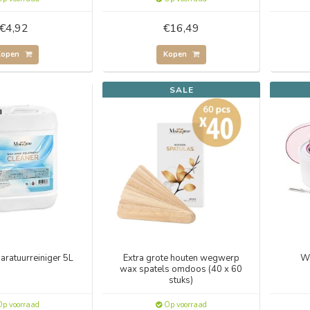
€4,92
€16,49
Kopen
Kopen
SALE
ratuurreiniger 5L
Extra grote houten wegwerp
W
wax spatels omdoos (40 x 60
stuks)
p voorraad
Op voorraad