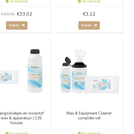
Op voorraad
Op voorraad
€33,02
€3,12
€49,95
Kopen
Kopen
gingsdoekjes en vloeistof
Wax & Equipment Cleaner
 wax & apparatuur | 125
complete set
tissues
Op voorraad
Op voorraad