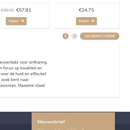
€57,81
€24,75
€89,95
Kopen
Kopen
1
2
VOLGENDE VORIGE
ssentials voor ontharing.
 focus op kwaliteit en
voor de huid en effectief
 zoek bent naar
essoires, Maxxime staat
Nieuwsbrief