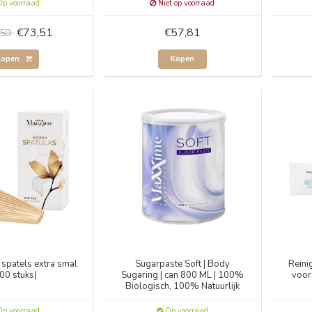
p voorraad
Niet op voorraad
€73,51
€57,81
,50
Kopen
Kopen
spatels extra smal
Sugarpaste Soft | Body
Reini
00 stuks)
Sugaring | can 800 ML | 100%
voor
Biologisch, 100% Natuurlijk
p voorraad
Op voorraad