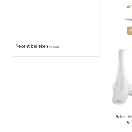
O
€3
Recent bekeken
Wissen
Behandel
ge