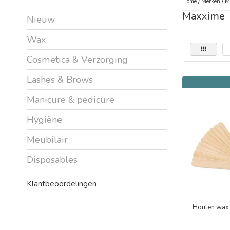
Home
/
Merken
/
M
Maxxime
Nieuw
Wax
Cosmetica & Verzorging
Lashes & Brows
Manicure & pedicure
Hygiëne
Meubilair
Disposables
Klantbeoordelingen
Houten wax 