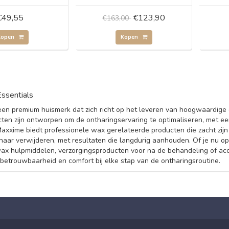
€49,55
€123,90
€163,00
Kopen
Kopen
ssentials
een premium huismerk dat zich richt op het leveren van hoogwaardige e
ten zijn ontworpen om de ontharingservaring te optimaliseren, met een
 Maxxime biedt professionele wax gerelateerde producten die zacht zijn 
aar verwijderen, met resultaten die langdurig aanhouden. Of je nu op
ax hulpmiddelen, verzorgingsproducten voor na de behandeling of acc
betrouwbaarheid en comfort bij elke stap van de ontharingsroutine.