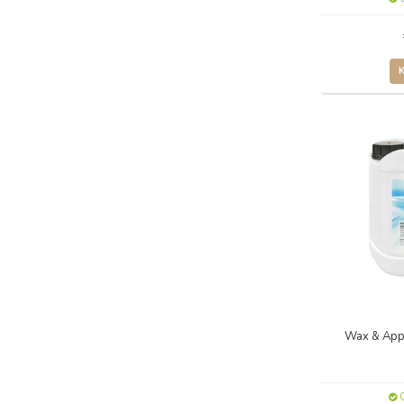
Wax & Appa
O