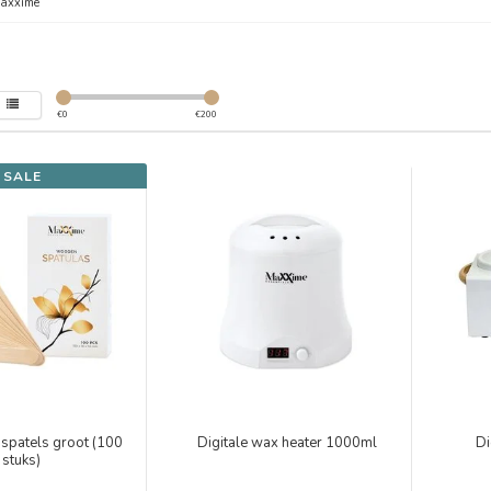
axxime
€
0
€
200
SALE
spatels groot (100
Digitale wax heater 1000ml
Di
stuks)