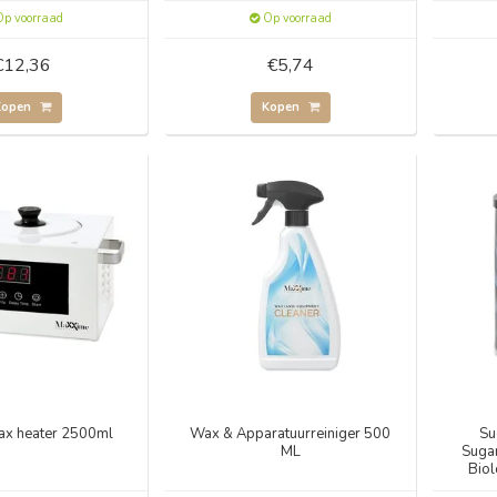
p voorraad
Op voorraad
€12,36
€5,74
Kopen
Kopen
wax heater 2500ml
Wax & Apparatuurreiniger 500
Su
ML
Sugar
Biol