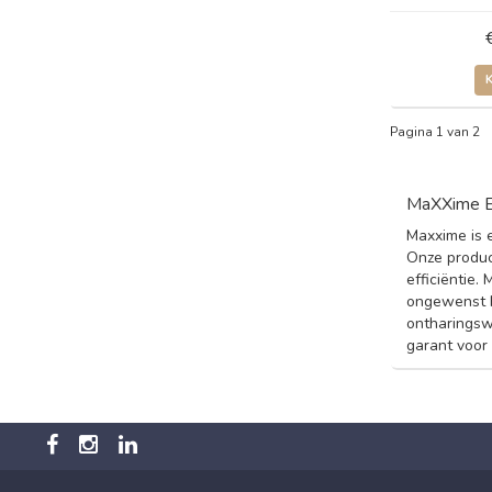
Pagina 1 van 2
MaXXime E
Maxxime is 
Onze produc
efficiëntie.
ongewenst h
ontharingsw
garant voor 