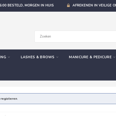
6:00 BESTELD, MORGEN IN HUIS
AFREKENEN IN VEILIGE 
GING
LASHES & BROWS
MANICURE & PEDICURE
e
registeren
.