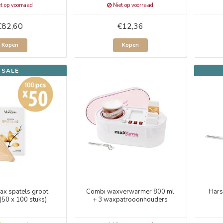
t op voorraad
Niet op voorraad
€82,60
€12,36
Kopen
Kopen
SALE
ax spatels groot
Combi waxverwarmer 800 ml
Hars
50 x 100 stuks)
+ 3 waxpatrooonhouders