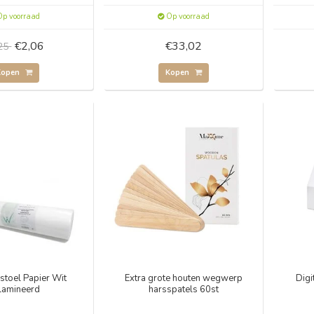
p voorraad
Op voorraad
€2,06
€33,02
,25
Kopen
Kopen
stoel Papier Wit
Extra grote houten wegwerp
Digi
lamineerd
harsspatels 60st