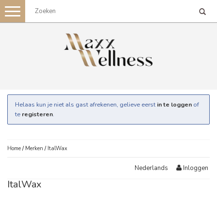
Toggle
navigation
Helaas kun je niet als gast afrekenen, gelieve eerst
in te loggen
of
te
registeren
.
Home
/
Merken
/
ItalWax
Inloggen
Nederlands
ItalWax