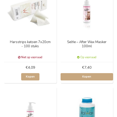
Harsstrips katoen 7x20cm
Selfie – After Wax Masker
- 100 stuks
100ml
Niet op voorraad
Op voorraad
€4,09
€7,40
Kopen
Kopen