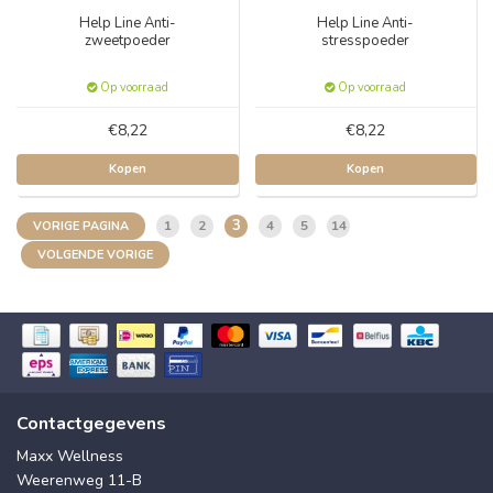
Help Line Anti-
Help Line Anti-
zweetpoeder
stresspoeder
Op voorraad
Op voorraad
€8,22
€8,22
Kopen
Kopen
3
1
2
4
5
14
VORIGE PAGINA
VOLGENDE VORIGE
Contactgegevens
Maxx Wellness
Weerenweg 11-B