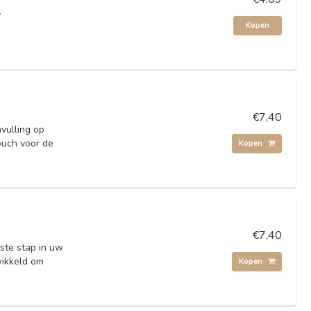
.
Kopen
€7,40
nvulling op
touch voor de
Kopen
€7,40
rste stap in uw
wikkeld om
Kopen