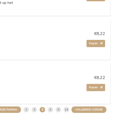
dt op het
€8,22
Kopen
€8,22
Kopen
3
1
2
4
5
14
IGE PAGINA
VOLGENDE VORIGE