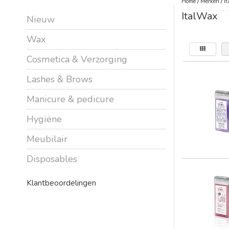
Home
/
Merken
/
I
ItalWax
Nieuw
Wax
Cosmetica & Verzorging
Lashes & Brows
Manicure & pedicure
Hygiëne
Meubilair
Disposables
Klantbeoordelingen