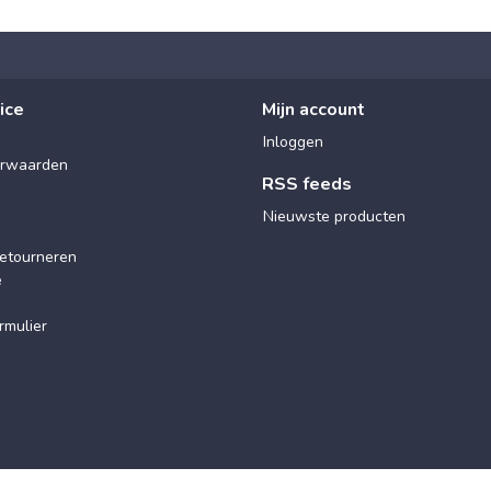
ice
Mijn account
Inloggen
rwaarden
RSS feeds
Nieuwste producten
etourneren
e
rmulier