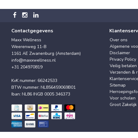
Contactgegevens
Klantenserv
Maxx Wellness
Over ons
Algemene voo
Weerenweg 11-B
Disclaimer
1161 AE Zwanenburg (Amsterdam)
Privacy Policy
info@maxxwellness.nl
Veilig betalen
+31 204970819
Verzenden & r
Klantenservic
KvK nummer: 66242533
Sitemap
BTW nummer: NL856459069B01
Herroepingsfo
Iban: NL86 INGB 0005 346373
Voor scholen
Groot Zakelijk