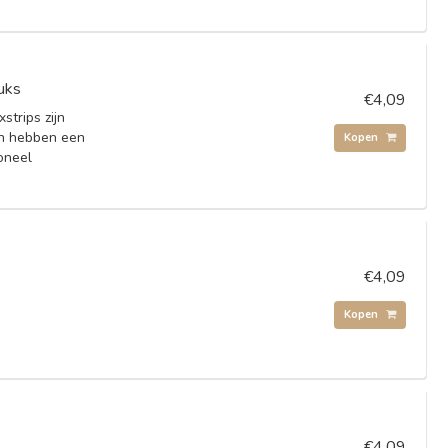
tuks
€4,09
strips zijn
en hebben een
Kopen
oneel
€4,09
Kopen
€4,09