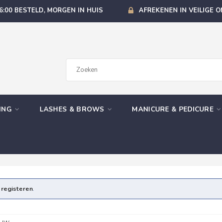
6:00 BESTELD, MORGEN IN HUIS
AFREKENEN IN VEILIGE 
GING
LASHES & BROWS
MANICURE & PEDICURE
e
registeren
.