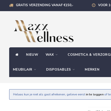
GRATIS VERZENDING VANAF €150,-
VOOR 1
NIEUW
WAX
COSMETICA & VERZOR
MEUBILAIR
DISPOSABLES
MERKEN
Helaas kun je niet als gast afrekenen, gelieve eerst
in te loggen
of t