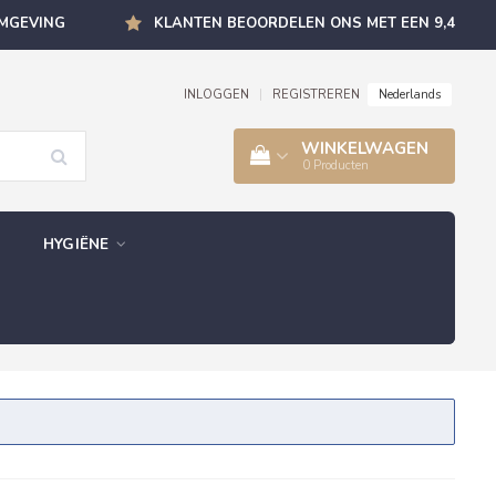
OMGEVING
KLANTEN BEOORDELEN ONS MET EEN 9,4
Nederlands
INLOGGEN
|
REGISTREREN
WINKELWAGEN
0
Producten
HYGIËNE