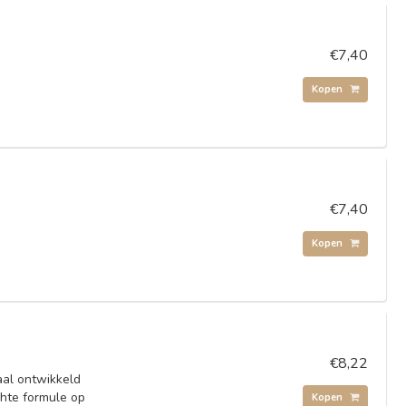
€7,40
Kopen
€7,40
Kopen
€8,22
aal ontwikkeld
chte formule op
Kopen