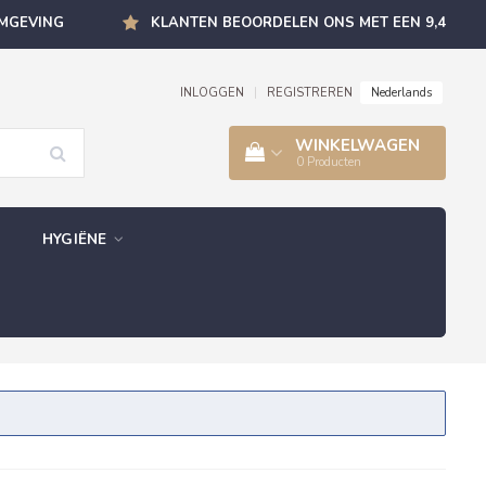
OMGEVING
KLANTEN BEOORDELEN ONS MET EEN 9,4
Nederlands
INLOGGEN
|
REGISTREREN
WINKELWAGEN
0
Producten
HYGIËNE