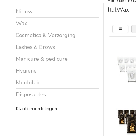
Home
/
Merken
/
I
ItalWax
Nieuw
Wax
Cosmetica & Verzorging
Lashes & Brows
Manicure & pedicure
Hygiëne
Meubilair
Disposables
Klantbeoordelingen