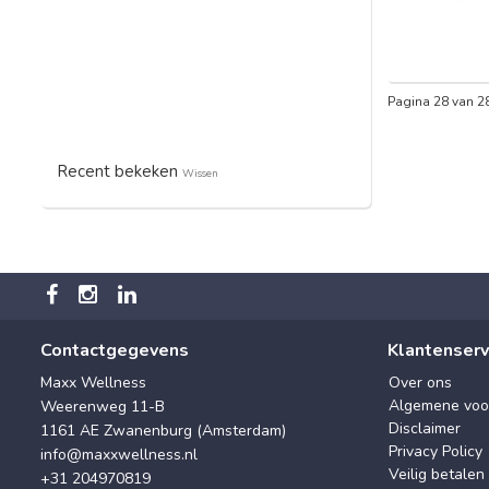
Pagina 28 van 2
Recent bekeken
Wissen
Contactgegevens
Klantenserv
Maxx Wellness
Over ons
Algemene voo
Weerenweg 11-B
Disclaimer
1161 AE Zwanenburg (Amsterdam)
Privacy Policy
info@maxxwellness.nl
Veilig betalen
+31 204970819