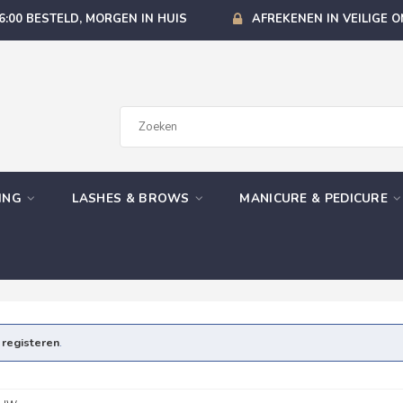
6:00 BESTELD, MORGEN IN HUIS
AFREKENEN IN VEILIGE 
GING
LASHES & BROWS
MANICURE & PEDICURE
e
registeren
.