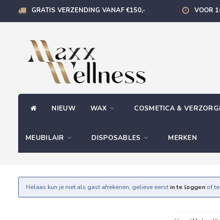
GRATIS VERZENDING VANAF €150,-
VOOR 1
NIEUW
WAX
COSMETICA & VERZOR
MEUBILAIR
DISPOSABLES
MERKEN
Helaas kun je niet als gast afrekenen, gelieve eerst
in te loggen
of t