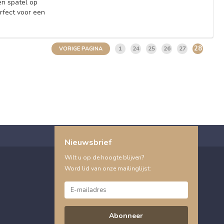
n spatel op
rfect voor een
28
1
24
25
26
27
VORIGE PAGINA
Nieuwsbrief
Wilt u op de hoogte blijven?
Word lid van onze mailinglijst:
Abonneer