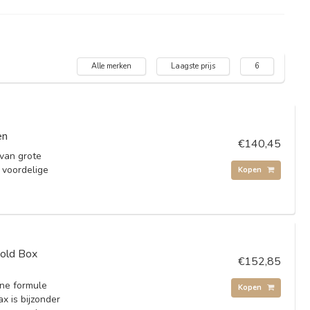
Alle merken
Laagste prijs
6
en
€140,45
 van grote
 voordelige
Kopen
Gold Box
€152,85
ne formule
Kopen
x is bijzonder