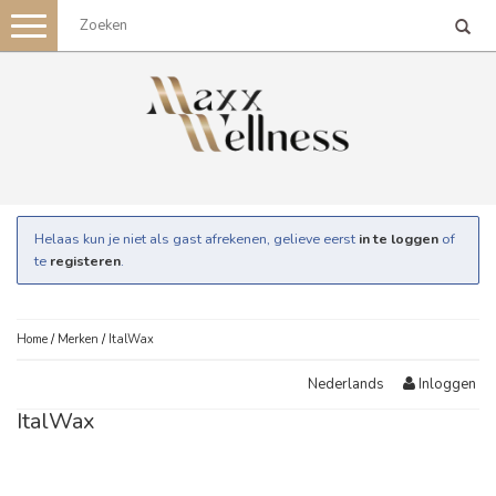
Toggle
navigation
Helaas kun je niet als gast afrekenen, gelieve eerst
in te loggen
of
te
registeren
.
Home
/
Merken
/
ItalWax
Inloggen
Nederlands
ItalWax