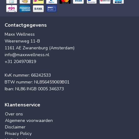
Contactgegevens
Maxx Wellness
Weerenweg 11-B
1161 AE Zwanenburg (Amsterdam)
info@maxxwellness.nl
+31 204970819
KvK nummer: 66242533
BTW nummer: NL856459069B01
Iban: NL86 INGB 0005 346373
Klantenservice
Over ons
Algemene voorwaarden
Disclaimer
Privacy Policy