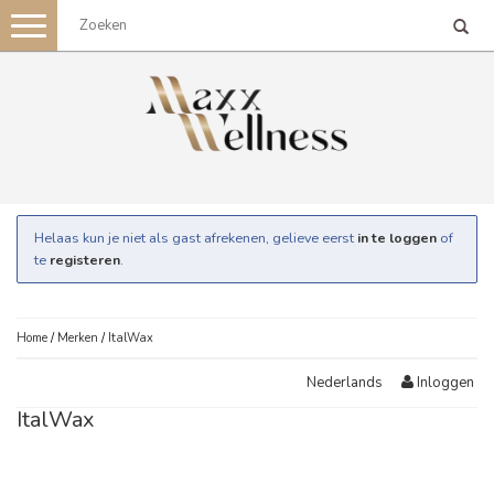
Toggle
navigation
Helaas kun je niet als gast afrekenen, gelieve eerst
in te loggen
of
te
registeren
.
Home
/
Merken
/
ItalWax
Inloggen
Nederlands
ItalWax