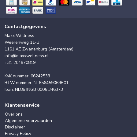
Contactgegevens
Maxx Wellness
Weerenweg 11-B
1161 AE Zwanenburg (Amsterdam)
info@maxxwellness.nl
+31 204970819
KvK nummer: 66242533
BTW nummer: NL856459069B01
Iban: NL86 INGB 0005 346373
Klantenservice
Over ons
Algemene voorwaarden
Disclaimer
Privacy Policy