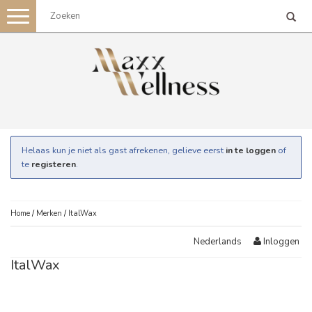
Toggle
navigation
Helaas kun je niet als gast afrekenen, gelieve eerst
in te loggen
of
te
registeren
.
Home
/
Merken
/
ItalWax
Inloggen
Nederlands
ItalWax