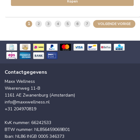
Kopen
1
2
3
4
5
6
7
VOLGENDE VORIGE
Contactgegevens
Maxx Wellness
Weerenweg 11-B
1161 AE Zwanenburg (Amsterdam)
info@maxxwellness.nl
+31 204970819
KvK nummer: 66242533
BTW nummer: NL856459069B01
Iban: NL86 INGB 0005 346373