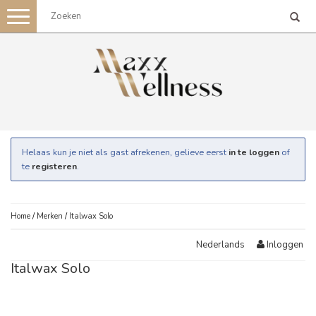
Toggle
navigation
Helaas kun je niet als gast afrekenen, gelieve eerst
in te loggen
of
te
registeren
.
Home
/
Merken
/
Italwax Solo
Inloggen
Nederlands
Italwax Solo