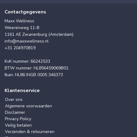
Contactgegevens
Maxx Wellness
Weerenweg 11-B
1161 AE Zwanenburg (Amsterdam)
info@maxxwellness.nl
+31 204970819
KvK nummer: 66242533
BTW nummer: NL856459069B01
Iban: NL86 INGB 0005 346373
Klantenservice
Over ons
Algemene voorwaarden
Disclaimer
Privacy Policy
Veilig betalen
Verzenden & retourneren