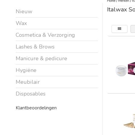
Home
/
Merken
/
It
Italwax S
Nieuw
Wax
Cosmetica & Verzorging
Lashes & Brows
Manicure & pedicure
Hygiëne
Meubilair
Disposables
Klantbeoordelingen