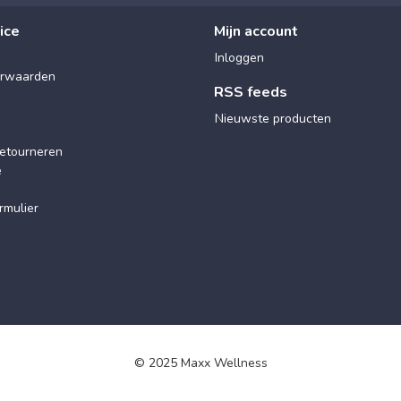
ice
Mijn account
Inloggen
rwaarden
RSS feeds
Nieuwste producten
etourneren
e
rmulier
© 2025 Maxx Wellness