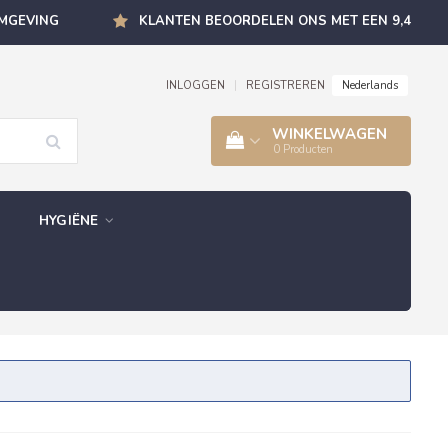
OMGEVING
KLANTEN BEOORDELEN ONS MET EEN 9,4
Nederlands
INLOGGEN
|
REGISTREREN
WINKELWAGEN
0
Producten
HYGIËNE