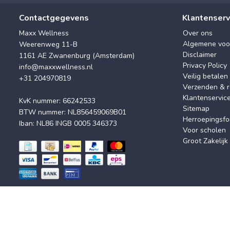
Contactgegevens
Klantenserv
Maxx Wellness
Over ons
Algemene voo
Weerenweg 11-B
Disclaimer
1161 AE Zwanenburg (Amsterdam)
Privacy Policy
info@maxxwellness.nl
Veilig betalen
+31 204970819
Verzenden & r
Klantenservic
KvK nummer: 66242533
Sitemap
BTW nummer: NL856459069B01
Herroepingsfo
Iban: NL86 INGB 0005 346373
Voor scholen
Groot Zakelijk