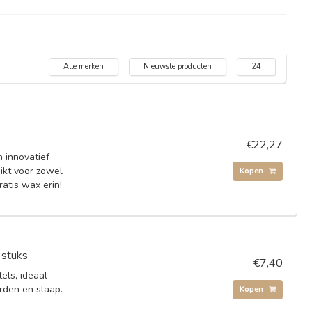
Alle merken
Nieuwste producten
24
€22,27
 innovatief
ikt voor zowel
Kopen
ratis wax erin!
 stuks
€7,40
ls, ideaal
rden en slaap.
Kopen