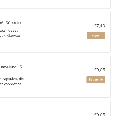
", 50 stuks
€7,40
ls, ideaal
wax. Glowax
Kopen
navulling , 5
€9,05
 capsules, die
Kopen
t voordat de
€9,05