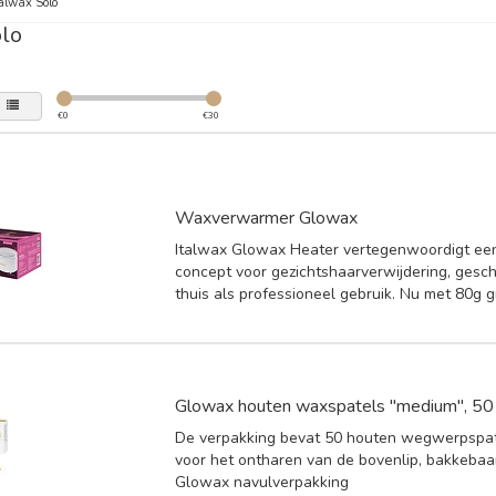
alwax Solo
olo
€
0
€
30
Waxverwarmer Glowax
Italwax Glowax Heater vertegenwoordigt een
concept voor gezichtshaarverwijdering, gesch
thuis als professioneel gebruik. Nu met 80g g
Glowax houten waxspatels "medium", 50
De verpakking bevat 50 houten wegwerpspate
voor het ontharen van de bovenlip, bakkebaa
Glowax navulverpakking