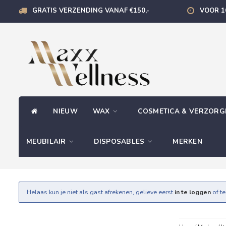
GRATIS VERZENDING VANAF €150,-
VOOR 1
NIEUW
WAX
COSMETICA & VERZOR
MEUBILAIR
DISPOSABLES
MERKEN
Helaas kun je niet als gast afrekenen, gelieve eerst
in te loggen
of t