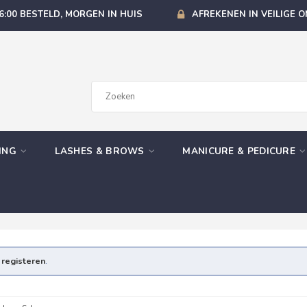
6:00 BESTELD, MORGEN IN HUIS
AFREKENEN IN VEILIGE 
GING
LASHES & BROWS
MANICURE & PEDICURE
e
registeren
.