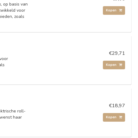
, op basis van
ntwikkeld voor
Kopen
bieden, zoals
€29,71
 voor
als
Kopen
€18,97
trische roll-
ewenst haar
Kopen