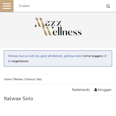
Toggle
navigation
Helaas kun je niet als gast afrekenen, gelieve eerst
in te loggen
of
te
registeren
.
Home
/
Merken
/
Italwax Solo
Inloggen
Nederlands
Italwax Solo