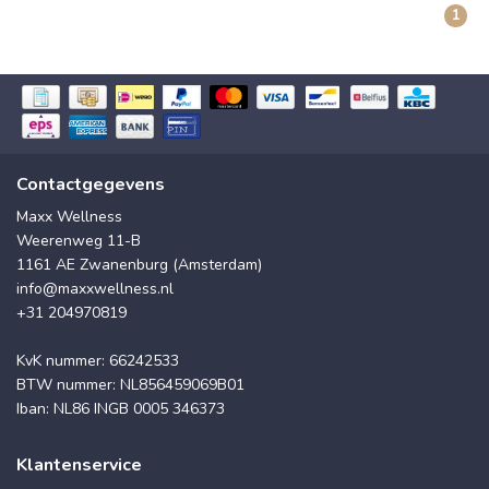
1
Contactgegevens
Maxx Wellness
Weerenweg 11-B
1161 AE Zwanenburg (Amsterdam)
info@maxxwellness.nl
+31 204970819
KvK nummer: 66242533
BTW nummer: NL856459069B01
Iban: NL86 INGB 0005 346373
Klantenservice