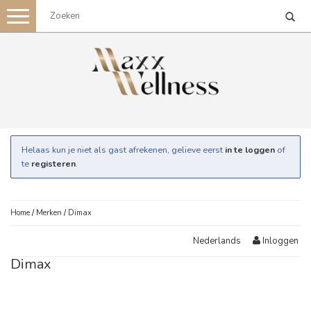
Toggle
navigation
Helaas kun je niet als gast afrekenen, gelieve eerst
in te loggen
of
te
registeren
.
Home
/
Merken
/
Dimax
Inloggen
Nederlands
Dimax