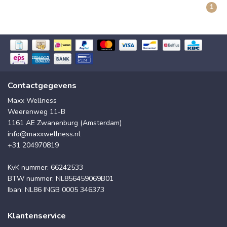
1
Contactgegevens
Maxx Wellness
Weerenweg 11-B
1161 AE Zwanenburg (Amsterdam)
info@maxxwellness.nl
+31 204970819
KvK nummer: 66242533
BTW nummer: NL856459069B01
Iban: NL86 INGB 0005 346373
Klantenservice