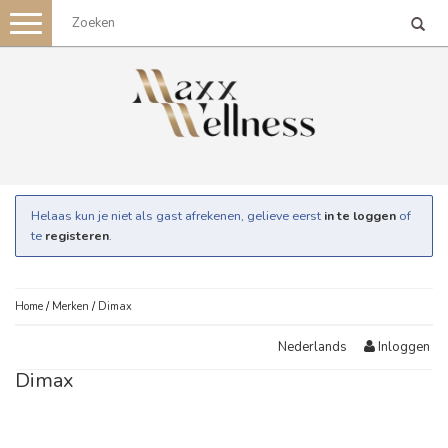
Toggle
navigation
Helaas kun je niet als gast afrekenen, gelieve eerst
in te loggen
of
te
registeren
.
Home
/
Merken
/
Dimax
Inloggen
Nederlands
Dimax