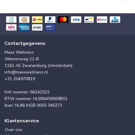
Contactgegevens
Maxx Wellness
Weerenweg 11-B
1161 AE Zwanenburg (Amsterdam)
info@maxxwellness.nl
+31 204970819
KvK nummer: 66242533
BTW nummer: NL856459069B01
Iban: NL86 INGB 0005 346373
Klantenservice
Over ons