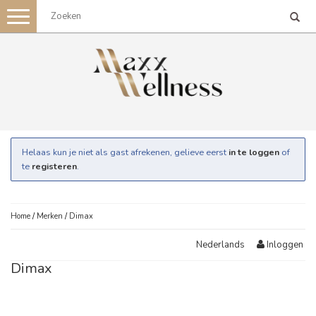
Toggle
navigation
Helaas kun je niet als gast afrekenen, gelieve eerst
in te loggen
of
te
registeren
.
Home
/
Merken
/
Dimax
Inloggen
Nederlands
Dimax