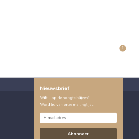
1
Nieuwsbrief
Wilt u op de hoogte blijven?
Word lid van onze mailinglijst:
Abonneer