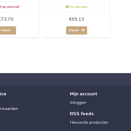
t op voorraad
Op voorraad
€73,70
€99,13
Kopen
Kopen
ice
Mijn account
Inloggen
rwaarden
RSS feeds
Nieuwste producten