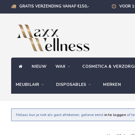
GRATIS VERZENDING VANAF €150,-
VOOR 1
NIEUW
WAX
COSMETICA & VERZOR
MEUBILAIR
DISPOSABLES
MERKEN
Helaas kun je niet als gast afrekenen, gelieve eerst
in te loggen
of t