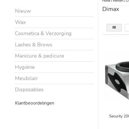
Home
/
Merken
/
D
Dimax
Nieuw
Wax
Cosmetica & Verzorging
Lashes & Brows
Manicure & pedicure
Hygiëne
Meubilair
Disposables
Klantbeoordelingen
Security 2