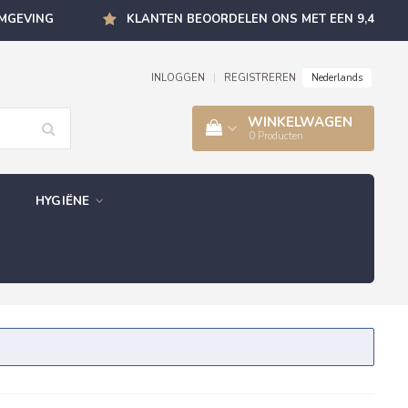
OMGEVING
KLANTEN BEOORDELEN ONS MET EEN 9,4
Nederlands
INLOGGEN
|
REGISTREREN
WINKELWAGEN
0
Producten
HYGIËNE