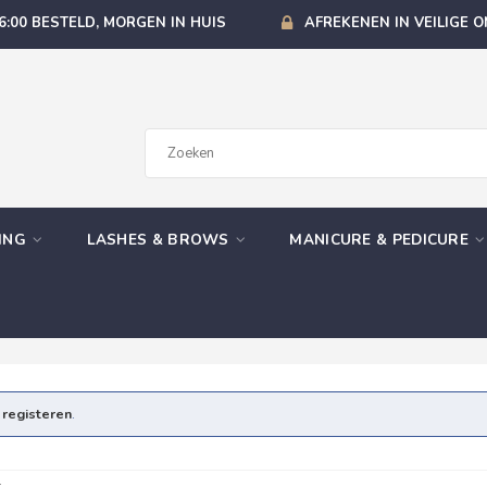
6:00 BESTELD, MORGEN IN HUIS
AFREKENEN IN VEILIGE 
GING
LASHES & BROWS
MANICURE & PEDICURE
e
registeren
.