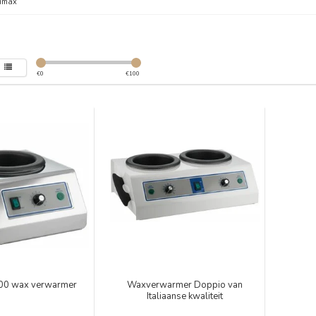
imax
€
0
€
100
000 wax verwarmer
Waxverwarmer Doppio van
Italiaanse kwaliteit