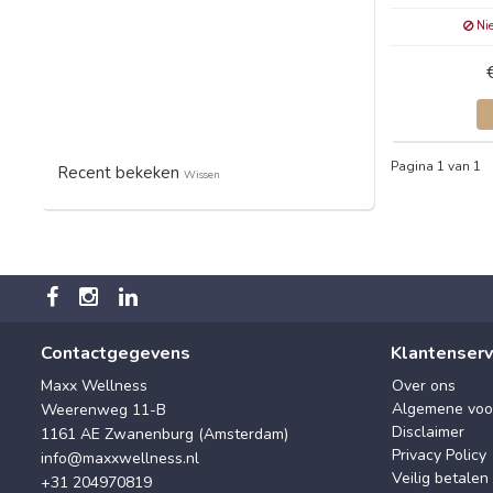
Nie
Pagina 1 van 1
Recent bekeken
Wissen
Contactgegevens
Klantenserv
Maxx Wellness
Over ons
Algemene voo
Weerenweg 11-B
Disclaimer
1161 AE Zwanenburg (Amsterdam)
Privacy Policy
info@maxxwellness.nl
Veilig betalen
+31 204970819