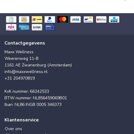
Contactgegevens
Maxx Wellness
Weerenweg 11-B
1161 AE Zwanenburg (Amsterdam)
info@maxxwellness.nl
+31 204970819
KvK nummer: 66242533
BTW nummer: NL856459069B01
Iban: NL86 INGB 0005 346373
Klantenservice
Over ons