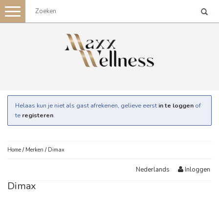
Toggle
navigation
Helaas kun je niet als gast afrekenen, gelieve eerst
in te loggen
of
te
registeren
.
Home
/
Merken
/
Dimax
Inloggen
Nederlands
Dimax