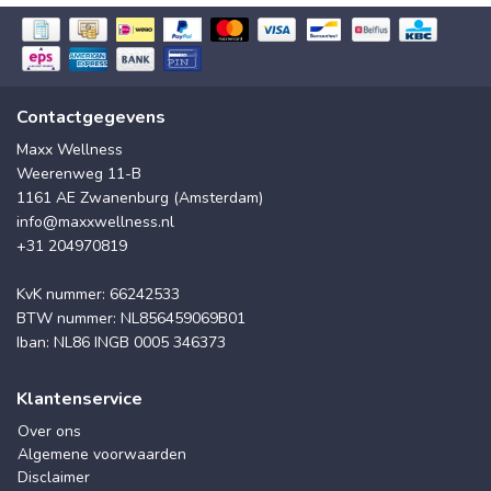
Contactgegevens
Maxx Wellness
Weerenweg 11-B
1161 AE Zwanenburg (Amsterdam)
info@maxxwellness.nl
+31 204970819
KvK nummer: 66242533
BTW nummer: NL856459069B01
Iban: NL86 INGB 0005 346373
Klantenservice
Over ons
Algemene voorwaarden
Disclaimer