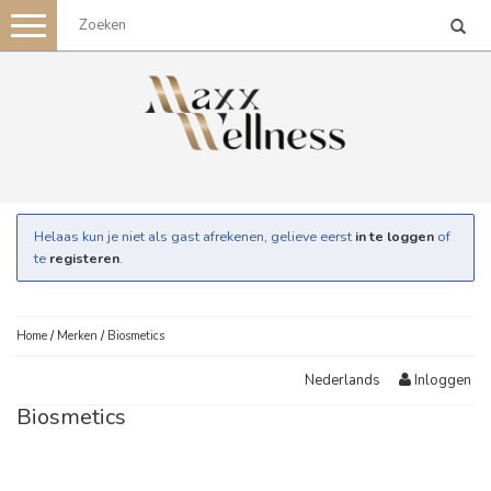
Toggle
navigation
Helaas kun je niet als gast afrekenen, gelieve eerst
in te loggen
of
te
registeren
.
Home
/
Merken
/
Biosmetics
Inloggen
Nederlands
Biosmetics