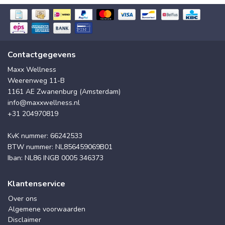
Contactgegevens
Maxx Wellness
Weerenweg 11-B
1161 AE Zwanenburg (Amsterdam)
info@maxxwellness.nl
+31 204970819
KvK nummer: 66242533
BTW nummer: NL856459069B01
Iban: NL86 INGB 0005 346373
Klantenservice
Over ons
Algemene voorwaarden
Disclaimer