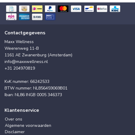
Contactgegevens
Maxx Wellness
Weerenweg 11-B
1161 AE Zwanenburg (Amsterdam)
info@maxxwellness.nl
+31 204970819
KvK nummer: 66242533
BTW nummer: NL856459069B01
Iban: NL86 INGB 0005 346373
Klantenservice
Over ons
Algemene voorwaarden
Disclaimer