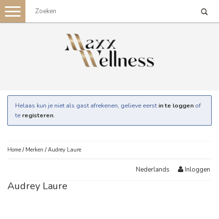
Toggle
navigation
Helaas kun je niet als gast afrekenen, gelieve eerst
in te loggen
of
te
registeren
.
Home
/
Merken
/
Audrey Laure
Inloggen
Nederlands
Audrey Laure