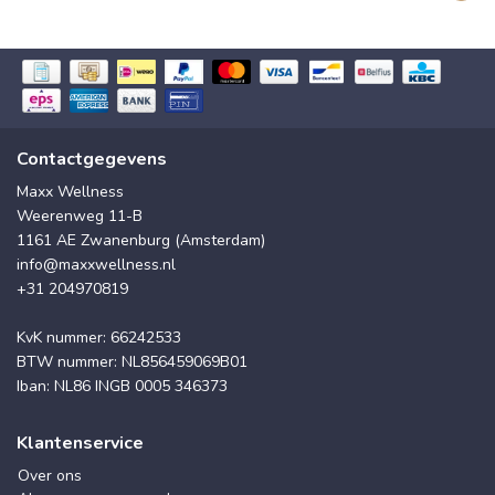
Contactgegevens
Maxx Wellness
Weerenweg 11-B
1161 AE Zwanenburg (Amsterdam)
info@maxxwellness.nl
+31 204970819
KvK nummer: 66242533
BTW nummer: NL856459069B01
Iban: NL86 INGB 0005 346373
Klantenservice
Over ons