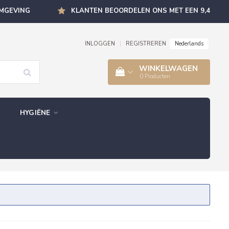
OMGEVING
KLANTEN BEOORDELEN ONS MET EEN 9,4
Nederlands
INLOGGEN
|
REGISTREREN
WINKELWAGEN
0
Producten
HYGIËNE