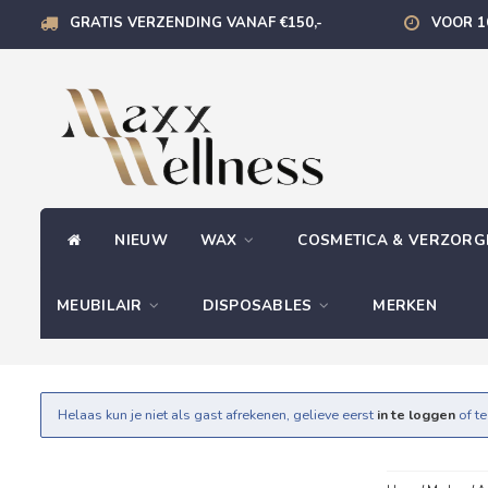
GRATIS VERZENDING VANAF €150,-
VOOR 1
NIEUW
WAX
COSMETICA & VERZOR
MEUBILAIR
DISPOSABLES
MERKEN
Helaas kun je niet als gast afrekenen, gelieve eerst
in te loggen
of t