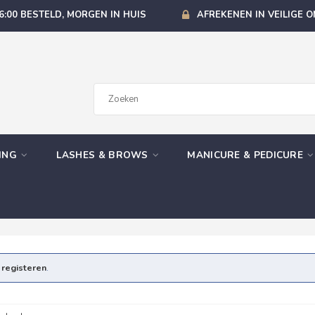
6:00 BESTELD, MORGEN IN HUIS
AFREKENEN IN VEILIGE 
GING
LASHES & BROWS
MANICURE & PEDICURE
e
registeren
.