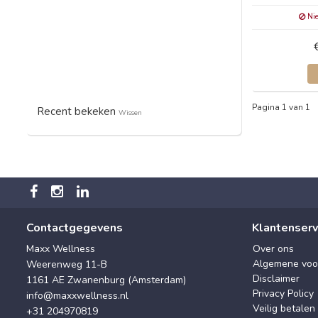
Nie
Pagina 1 van 1
Recent bekeken
Wissen
Contactgegevens
Klantenserv
Maxx Wellness
Over ons
Algemene voo
Weerenweg 11-B
Disclaimer
1161 AE Zwanenburg (Amsterdam)
Privacy Policy
info@maxxwellness.nl
Veilig betalen
+31 204970819