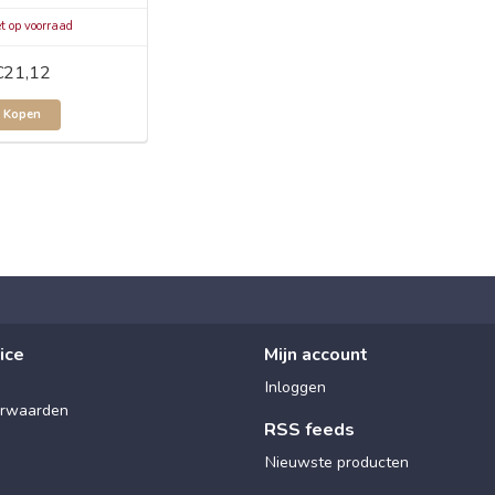
t op voorraad
€21,12
Kopen
ice
Mijn account
Inloggen
rwaarden
RSS feeds
Nieuwste producten