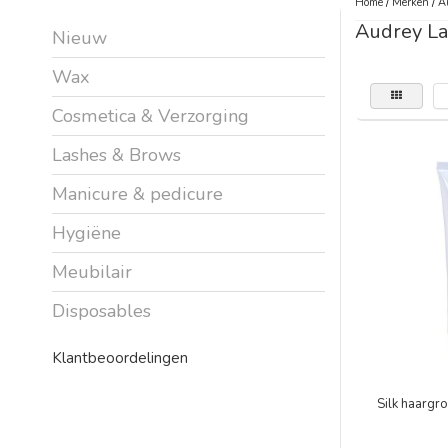
Home
/
Merken
/
A
Audrey La
Nieuw
Wax
Cosmetica & Verzorging
Lashes & Brows
Manicure & pedicure
Hygiëne
Meubilair
Disposables
Klantbeoordelingen
Silk haargr