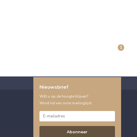
1
Nieuwsbrief
Wilt u op de hoogte blijven?
Word lid van onze mailinglijst:
Abonneer