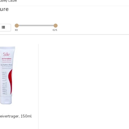
udrey Laure
ure
€
0
€
25
oeivertrager, 150ml