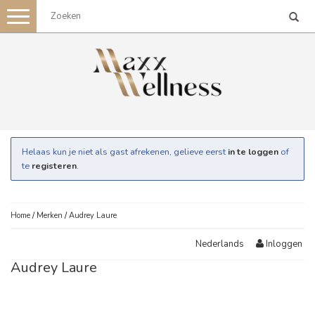
Toggle
navigation
Helaas kun je niet als gast afrekenen, gelieve eerst
in te loggen
of
te
registeren
.
Home
/
Merken
/
Audrey Laure
Inloggen
Nederlands
Audrey Laure