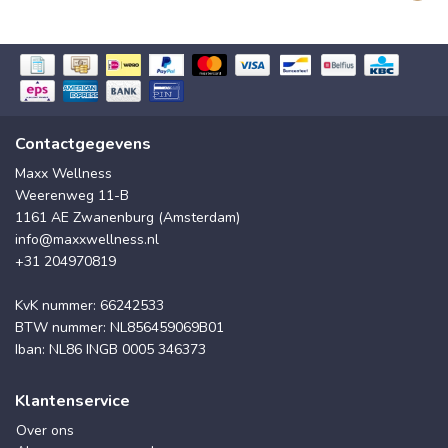
Contactgegevens
Maxx Wellness
Weerenweg 11-B
1161 AE Zwanenburg (Amsterdam)
info@maxxwellness.nl
+31 204970819
KvK nummer: 66242533
BTW nummer: NL856459069B01
Iban: NL86 INGB 0005 346373
Klantenservice
Over ons