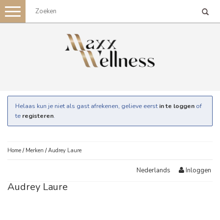
Toggle
navigation
Helaas kun je niet als gast afrekenen, gelieve eerst
in te loggen
of
te
registeren
.
Home
/
Merken
/
Audrey Laure
Inloggen
Nederlands
Audrey Laure