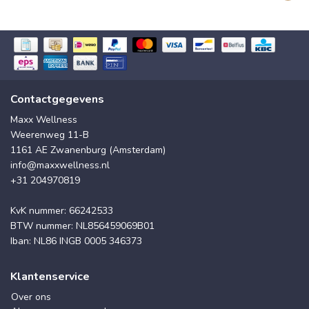
Contactgegevens
Maxx Wellness
Weerenweg 11-B
1161 AE Zwanenburg (Amsterdam)
info@maxxwellness.nl
+31 204970819
KvK nummer: 66242533
BTW nummer: NL856459069B01
Iban: NL86 INGB 0005 346373
Klantenservice
Over ons